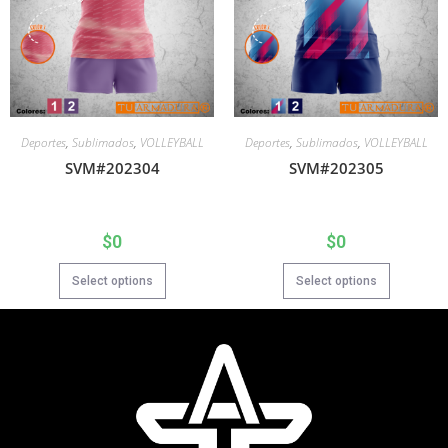
Deportes
,
Sublimados
,
VOLLEYBALL
Deportes
,
Sublimados
,
VOLLEYBALL
SVM#202304
SVM#202305
$
0
$
0
Select options
Select options