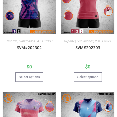
Deportes
,
Sublimados
,
VOLLEYBALL
Deportes
,
Sublimados
,
VOLLEYBALL
SVM#202302
SVM#202303
$
0
$
0
Select options
Select options