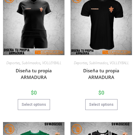
Deportes
,
Sublimados
,
VOLLEYBALL
Deportes
,
Sublimados
,
VOLLEYBALL
Diseña tu propia
Diseña tu propia
ARMADURA
ARMADURA
$
0
$
0
Select options
Select options