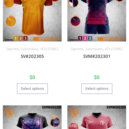
Deportes
,
Sublimados
,
VOLLEYBALL
Deportes
,
Sublimados
,
VOLLEYBALL
SV#202305
SVM#202301
$
0
$
0
Select options
Select options