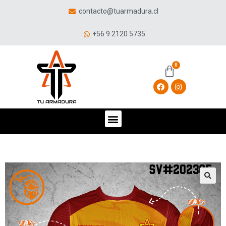
contacto@tuarmadura.cl
+56 9 2120 5735
🔍