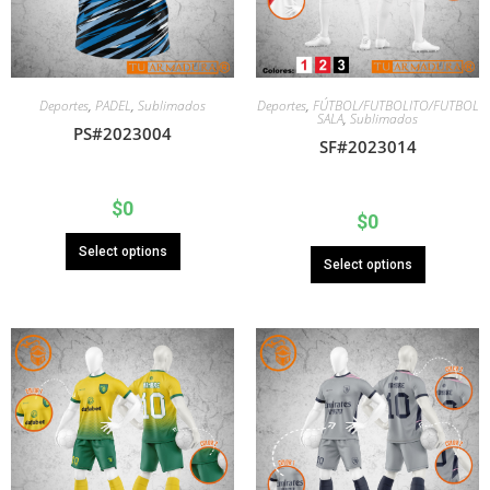
Deportes
,
PADEL
,
Sublimados
Deportes
,
FÚTBOL/FUTBOLITO/FUTBOL
SALA
,
Sublimados
PS#2023004
SF#2023014
$
0
$
0
Select options
Select options