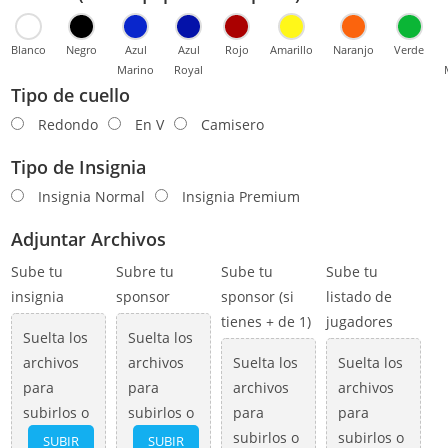
Blanco
Negro
Azul
Azul
Rojo
Amarillo
Naranjo
Verde
Marino
Royal
Tipo de cuello
Redondo
En V
Camisero
Tipo de Insignia
Insignia Normal
Insignia Premium
Adjuntar Archivos
Sube tu
Subre tu
Sube tu
Sube tu
insignia
sponsor
sponsor (si
listado de
tienes + de 1)
jugadores
Suelta los
Suelta los
archivos
archivos
Suelta los
Suelta los
para
para
archivos
archivos
subirlos o
subirlos o
para
para
subirlos o
subirlos o
SUBIR
SUBIR