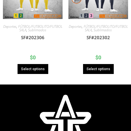
Deportes
,
FÚTBOL/FUTBOLITO/FUTBOL
Deportes
,
FÚTBOL/FUTBOLITO/FUTBOL
SALA
,
Sublimados
SALA
,
Sublimados
SF#202306
SF#202302
$
0
$
0
Select options
Select options