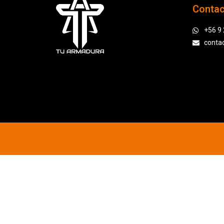
Conta
+56 9
conta