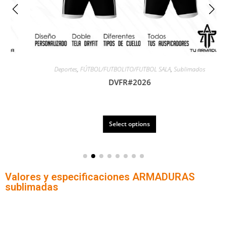
Deportes
,
FÚTBOL/FUTBOLITO/FUTBOL SALA
,
Sublimados
DVFR#2026
Select options
Valores y especificaciones ARMADURAS
sublimadas