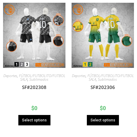
Deportes
,
FÚTBOL/FUTBOLITO/FUTBOL
Deportes
,
FÚTBOL/FUTBOLITO/FUTBOL
SALA
,
Sublimados
SALA
,
Sublimados
SF#202308
SF#202306
$
0
$
0
Select options
Select options