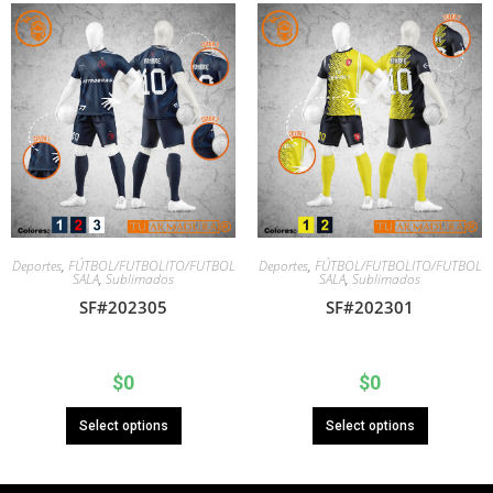
Deportes
,
FÚTBOL/FUTBOLITO/FUTBOL
Deportes
,
FÚTBOL/FUTBOLITO/FUTBOL
SALA
,
Sublimados
SALA
,
Sublimados
SF#202305
SF#202301
$
0
$
0
Select options
Select options