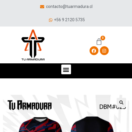
contacto@tuarmadura.cl
+56 9 2120 5735
🔍