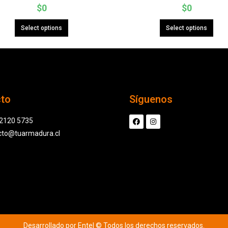
$
0
$
0
Select options
Select options
cto
Síguenos
 2120 5735
cto@tuarmadura.cl
Desarrollado por Entel © Todos los derechos reservados.