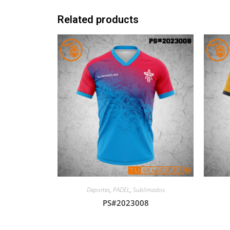
Related products
Deportes
,
PADEL
,
Sublimados
PS#2023008