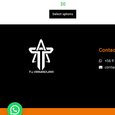
$
0
Select options
Conta
+56 9
conta