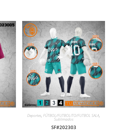
Deportes
,
FÚTBOL/FUTBOLITO/FUTBOL SALA
,
Sublimados
SF#202303