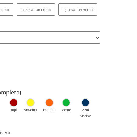
ompleto)
Rojo
Amarillo
Naranjo
Verde
Azul
l
Marino
isero