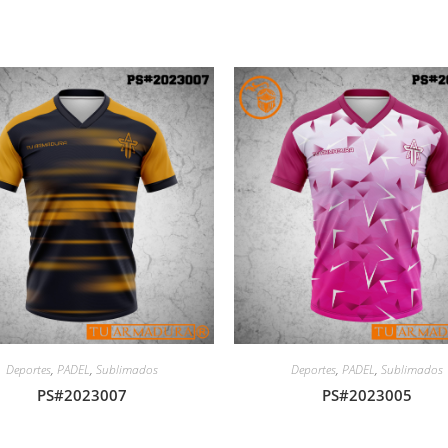
Deportes
,
PADEL
,
Sublimados
Deportes
,
PADEL
,
Sublimados
PS#2023007
PS#2023005