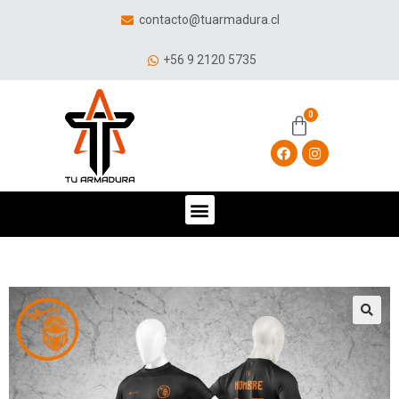
contacto@tuarmadura.cl
+56 9 2120 5735
🔍