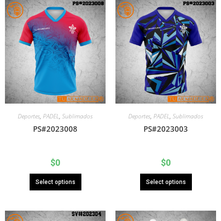
Deportes
,
PADEL
,
Sublimados
Deportes
,
PADEL
,
Sublimados
PS#2023008
PS#2023003
$
0
$
0
Select options
Select options