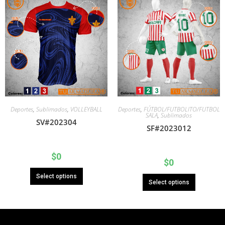
Deportes
,
Sublimados
,
VOLLEYBALL
Deportes
,
FÚTBOL/FUTBOLITO/FUTBOL
SALA
,
Sublimados
SV#202304
SF#2023012
$
0
$
0
Select options
Select options