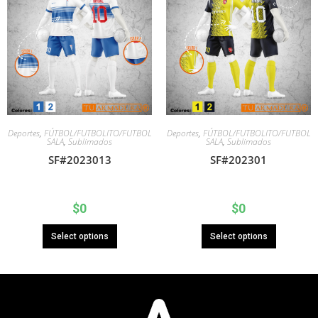
Deportes
,
FÚTBOL/FUTBOLITO/FUTBOL
Deportes
,
FÚTBOL/FUTBOLITO/FUTBOL
SALA
,
Sublimados
SALA
,
Sublimados
SF#2023013
SF#202301
$
0
$
0
Select options
Select options