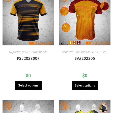
Deportes
,
Sublimados
,
VOLLEYBALL
Deportes
,
PADEL
,
Sublimados
SV#202305
PS#2023007
$
0
$
0
Select options
Select options