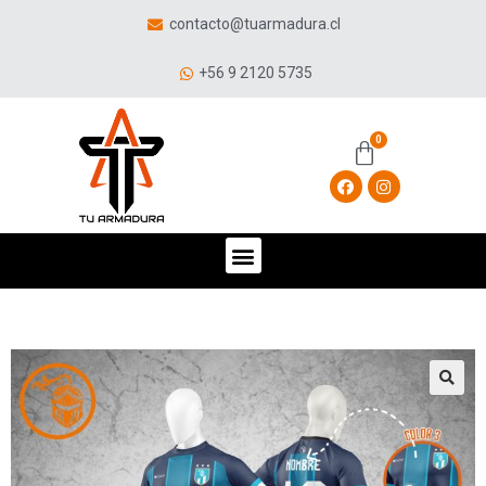
contacto@tuarmadura.cl
+56 9 2120 5735
🔍