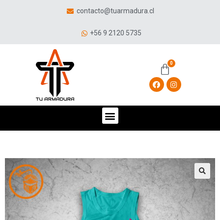
contacto@tuarmadura.cl
+56 9 2120 5735
🔍