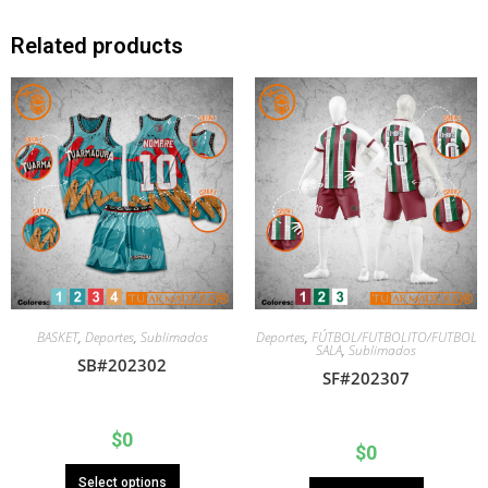
Related products
BASKET
,
Deportes
,
Sublimados
Deportes
,
FÚTBOL/FUTBOLITO/FUTBOL
SALA
,
Sublimados
SB#202302
SF#202307
$
0
$
0
Select options