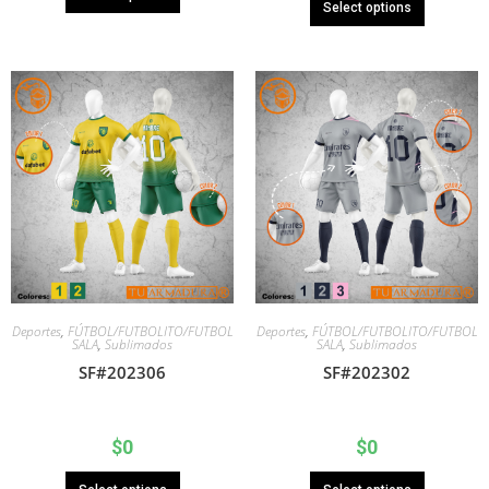
Select options
Deportes
,
FÚTBOL/FUTBOLITO/FUTBOL
Deportes
,
FÚTBOL/FUTBOLITO/FUTBOL
SALA
,
Sublimados
SALA
,
Sublimados
SF#202306
SF#202302
$
0
$
0