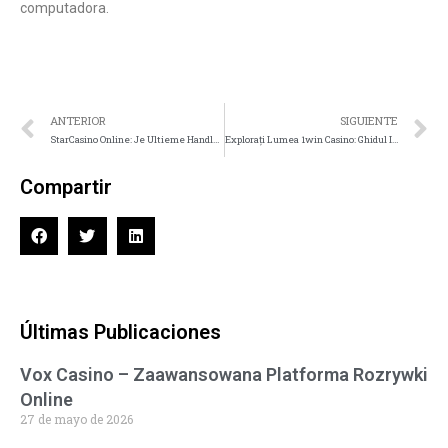
computadora.
ANTERIOR
SIGUIENTE
StarCasino Online: Je Ultieme Handleiding richting Online Gokentertainment
Explorați Lumea 1win Casino: Ghidul Integral pentru Playerii din România
Compartir
Últimas Publicaciones
Vox Casino – Zaawansowana Platforma Rozrywki
Online
27 de mayo de 2026