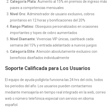
Categoría Plata:
Aumento al 15% en premios de ingreso más
pases a competencias mensuales
Nivel Oro:
Administrador de usuario exclusivo, cobros
prioritarios en 12 horas y bonificaciones del 20%
Rango Platino:
Obsequios personalizados en ocasiones
importantes y topes de cobro aumentados
Nivel Diamante:
Vivencias VIP únicas, cashback cada
semana del 15% y entrada adelantado a nuevos juegos
Categoría Elite:
Atención absolutamente exclusivo con
beneficios diseñados individualmente
Soporte Calificada para Los Usuarios
El equipo de ayuda políglota funciona las 24 hrs del ciclo, todos
los periodos del año. Los usuarios pueden contactarnos
mediante mensajería en tiempo real integrado en la web, correo
web o número telefónica especial con servicio en idioma
español.