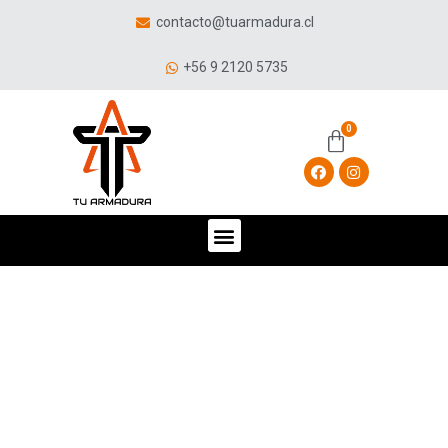
contacto@tuarmadura.cl
+56 9 2120 5735