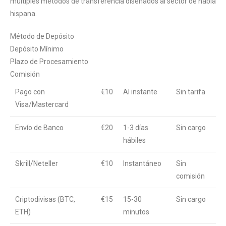
múltiples métodos de transferencia diseñados al sector de habla
hispana.
Método de Depósito
Depósito Mínimo
Plazo de Procesamiento
Comisión
Pago con
€10
Al instante
Sin tarifa
Visa/Mastercard
Envío de Banco
€20
1-3 días
Sin cargo
hábiles
Skrill/Neteller
€10
Instantáneo
Sin
comisión
Criptodivisas (BTC,
€15
15-30
Sin cargo
ETH)
minutos