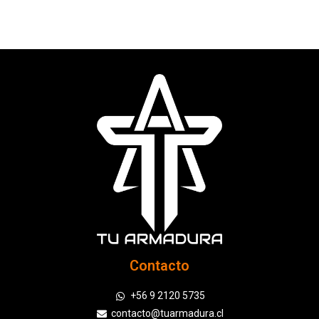
Contacto
+56 9 2120 5735
contacto@tuarmadura.cl