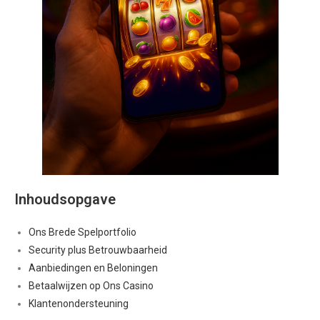
Inhoudsopgave
Ons Brede Spelportfolio
Security plus Betrouwbaarheid
Aanbiedingen en Beloningen
Betaalwijzen op Ons Casino
Klantenondersteuning