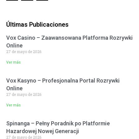
Últimas Publicaciones
Vox Casino – Zaawansowana Platforma Rozrywki
Online
27 de mayo de 2026
Ver más
Vox Kasyno – Profesjonalna Portal Rozrywki
Online
27 de mayo de 2026
Ver más
Spinanga – Pełny Poradnik po Platformie
Hazardowej Nowej Generacji
27 de mayo de 2026