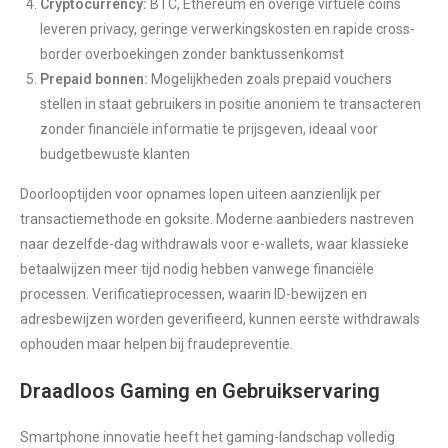
Cryptocurrency:
BTC, Ethereum en overige virtuele coins
leveren privacy, geringe verwerkingskosten en rapide cross-
border overboekingen zonder banktussenkomst
Prepaid bonnen:
Mogelijkheden zoals prepaid vouchers
stellen in staat gebruikers in positie anoniem te transacteren
zonder financiële informatie te prijsgeven, ideaal voor
budgetbewuste klanten
Doorlooptijden voor opnames lopen uiteen aanzienlijk per
transactiemethode en goksite. Moderne aanbieders nastreven
naar dezelfde-dag withdrawals voor e-wallets, waar klassieke
betaalwijzen meer tijd nodig hebben vanwege financiële
processen. Verificatieprocessen, waarin ID-bewijzen en
adresbewijzen worden geverifieerd, kunnen eerste withdrawals
ophouden maar helpen bij fraudepreventie.
Draadloos Gaming en Gebruikservaring
Smartphone innovatie heeft het gaming-landschap volledig