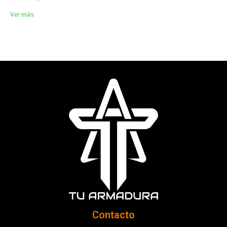
Ver más
Contacto