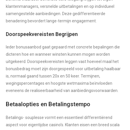
klantenmanagers, versnelde uitbetalingen en op individueel
samengestelde aanbiedingen. Deze gedifferentieerde
benadering bevordert lange-termijn engagement.
Doorspeekvereisten Begrijpen
Ieder bonusaanbod gaat gepaard met concrete bepalingen die
dicteren hoe en wanneer winsten kunnen mogen worden
uitgekeerd. Doorspeekvereisten leggen vast hoeveel maal het
bonusbedrag moet zijn doorgespeeld voor uitbetaling haalbaar
is, normaal gaand tussen 20x en 50 keer. Termijnen,
wegingspercentages en hoogste wetmaxima beïnvloeden
eveneens de realiseerbaarheid van aanbiedingsvoorwaarden.
Betaalopties en Betalingstempo
Betalings- souplesse vormt een essentieel differentiërend
aspect voor eigentijdse casino’s. Klanten eisen een breed scala