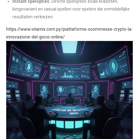
Instant spelopties:
Directe spelopties zoals krasloten,
bingovariant en casual spellen voor spelers die onmiddellijke
resultaten verkiezen
https://www.vitamix.com.py/piattaforme-scommesse-crypto-la-
innovazione-del-gioco-online/