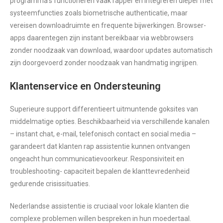
programma’s functioneren vaak rapper en integreren dieper met
systeemfuncties zoals biometrische authenticatie, maar
vereisen downloadruimte en frequente bijwerkingen. Browser-
apps daarentegen zijn instant bereikbaar via webbrowsers
zonder noodzaak van download, waardoor updates automatisch
zijn doorgevoerd zonder noodzaak van handmatig ingrijpen.
Klantenservice en Ondersteuning
Superieure support differentieert uitmuntende goksites van
middelmatige opties. Beschikbaarheid via verschillende kanalen
– instant chat, e-mail, telefonisch contact en social media –
garandeert dat klanten rap assistentie kunnen ontvangen
ongeacht hun communicatievoorkeur. Responsiviteit en
troubleshooting- capaciteit bepalen de klanttevredenheid
gedurende crisissituaties.
Nederlandse assistentie is cruciaal voor lokale klanten die
complexe problemen willen bespreken in hun moedertaal.