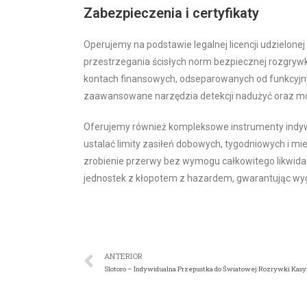
Zabezpieczenia i certyfikaty
Operujemy na podstawie legalnej licencji udzielone
przestrzegania ścisłych norm bezpiecznej rozgryw
kontach finansowych, odseparowanych od funkcyjn
zaawansowane narzędzia detekcji nadużyć oraz mo
Oferujemy również kompleksowe instrumenty indyw
ustalać limity zasiłeń dobowych, tygodniowych i mi
zrobienie przerwy bez wymogu całkowitego likwida
jednostek z kłopotem z hazardem, gwarantując wyg
ANTERIOR
Slotoro – Indywidualna Przepustka do Światowej Rozrywki Kas