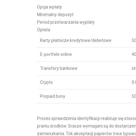
Opcja wpłaty
Minimalny depozyt
Period przetwarzania wypłaty
Opłata
Karty płatnicze kredytowe/debetowe
5
E-portfele online
4
Transfery bankowe
st
Crypto
0.
Prepaid bony
50
Proces sprawdzenia identyfikacji realizuje się sto
praniu środków. Gracze wymagani są do dostarcze
zamieszkania. Tok akceptacji papierów trwa typowo