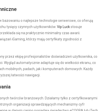
chniczne
w bazowaniu o najlepsze technologie serwerowe, co oferują
chu tysięcy czynnych użytkowników.
Vip Luck
stosuje
rzekłada się na praktycznie minimalny czas awarii.
zań iGaming, którzy mają certyfikaty zgodności z
ony przez ekipę profesjonalistów doświadczeń użytkownika, co
i. Wygląd automatycznie adaptuje się do wielkości ekranu, co
ach mobilnych, padach, jak i komputerach domowych. Każdy
szej łatwości nawigacji.
wania
enionych twórców branżowych. Działamy tylko z certyfikowanymi
nętrznych organizacji sprawdzających mechanizmy cyfr
stępne w danym casino posiadają świadectwo eCOGRA lub iTech