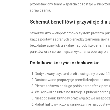
przedstawiony team wsparcia pozostaje w nieprze
sprawdzania.
Schemat benefitów i przywileje dla
Stworzyliśmy wielopoziomowy system profitów, jak
Każda postaw zagranych pieniędzy zamienia się na 
bezpłatne spiny lub unikalne nagrody fizyczne. Im
punktów oraz sprawniejsze wykonania operacji pien
Dodatkowe korzyści członkowskie
Dedykowany asystent profilu osiągalny przez 24
Dostosowane propozycje premii skrojone do osob
Pierwszeństwo obsługa próśb o transfer z pomin
Wejściówki na unikalne turnieje z pulami nagród
Niespodzianki birthday oraz wyjątkowe niespodzia
Rabat haftowy liczony samoczynnie na podstaw