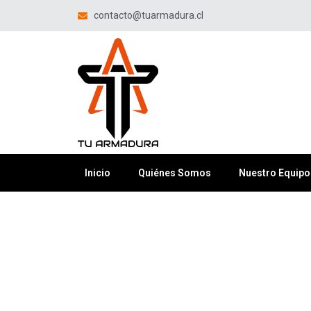
contacto@tuarmadura.cl
Inicio
Quiénes Somos
Nuestro Equipo