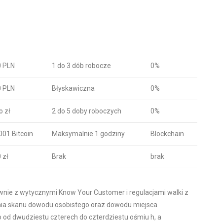
0 PLN
1 do 3 dób robocze
0%
0 PLN
Błyskawiczna
0%
o zł
2 do 5 doby roboczych
0%
001 Bitcoin
Maksymalnie 1 godziny
Blockchain
 zł
Brak
brak
sownie z wytycznymi Know Your Customer i regulacjami walki z
nia skanu dowodu osobistego oraz dowodu miejsca
 od dwudziestu czterech do czterdziestu ośmiu h, a