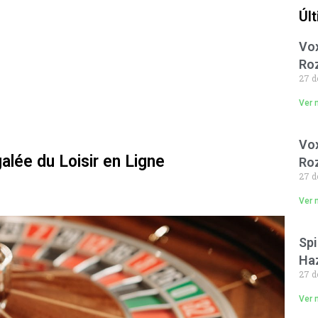
Úl
Vo
Roz
27 d
Ver 
Vox
alée du Loisir en Ligne
Roz
27 d
Ver 
Spi
Haz
27 d
Ver 