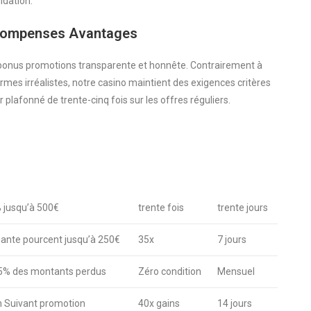
idation.
compenses Avantages
bonus promotions transparente et honnête. Contrairement à
mes irréalistes, notre casino maintient des exigences critères
plafonné de trente-cinq fois sur les offres réguliers.
 jusqu’à 500€
trente fois
trente jours
uante pourcent jusqu’à 250€
35x
7 jours
5% des montants perdus
Zéro condition
Mensuel
n Suivant promotion
40x gains
14 jours