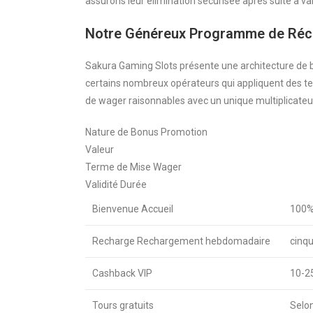
assurons leur élimination sécurisée après suite à val
Notre Généreux Programme de Ré
Sakura Gaming Slots présente une architecture de 
certains nombreux opérateurs qui appliquent des ter
de wager raisonnables avec un unique multiplicateur 
Nature de Bonus Promotion
Valeur
Terme de Mise Wager
Validité Durée
Bienvenue Accueil
100%
Recharge Rechargement hebdomadaire
cinq
Cashback VIP
10-2
Tours gratuits
Selo