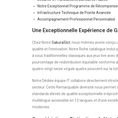
Notre Exceptionnel Programme de Récompense
Infrastructure Technique de Pointe Avancée
Accompagnement Professionnel Personnalisé
Une Exceptionnelle Expérience de 
Chez Notre
SakuraSlot
, nous-mêmes avons conçu un
qualité et l’innovation. Notre Riche catalogue inclu
à sous traditionnelles classiques aux jeux live avec 
pourcentage de redistribution équitable conforme 
quatre-vingt-seize virgule quatre pourcent sur la tot
Notre Dédiée équipe IT collabore directement étroi
secteur. Cette Remarquable diversité nous permet de
standards élevés de qualité exceptionnelle irréproc
multilingue accessible en 12 langues et d’une excell
modernes.