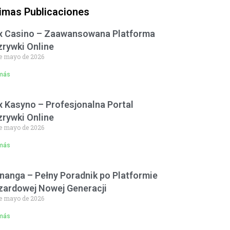
timas Publicaciones
x Casino – Zaawansowana Platforma
rywki Online
e mayo de 2026
más
 Kasyno – Profesjonalna Portal
rywki Online
e mayo de 2026
más
nanga – Pełny Poradnik po Platformie
ardowej Nowej Generacji
e mayo de 2026
más