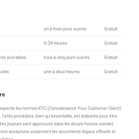
un à trois jours ouvrés
Gratuit
0-24 heures
Gratuit
vrés ouvrables
trois à cinq jours ouvrés
Gratuit
nutes
une à deux heures
Gratuit
re
 respecte les normes KYC (Connaissance Your Customer Client)
. Cette procédure, bien qu’essentielle, est élaborée pour être
ptes joueurs sont approuvés dans les douze heures suivant
vice acceptons seulement les documents légaux officiels et