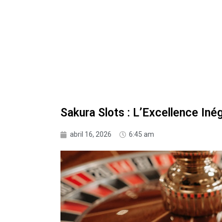
Sakura Slots : L’Excellence Inég
abril 16, 2026
6:45 am