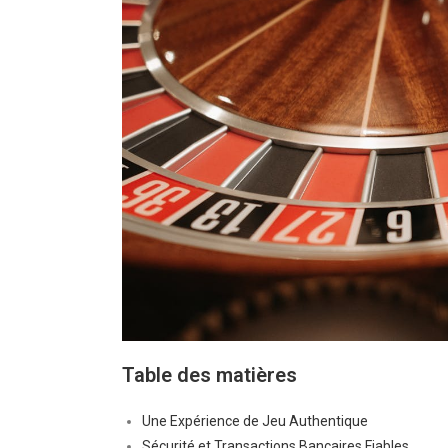
Table des matières
Une Expérience de Jeu Authentique
Sécurité et Transactions Bancaires Fiables