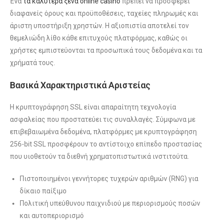
Ένα
τα καλυτερα ξενα online casino
πρέπει να προσφέρει
διαφανείς όρους και προϋποθέσεις, ταχείες πληρωμές και
άριστη υποστήριξη χρηστών. Η αξιοπιστία αποτελεί τον
θεμελιώδη λίθο κάθε επιτυχούς πλατφόρμας, καθώς οι
χρήστες εμπιστεύονται τα προσωπικά τους δεδομένα και τα
χρήματά τους.
Βασικά Χαρακτηριστικά Αριστείας
Η κρυπτογράφηση SSL είναι απαραίτητη τεχνολογία
ασφαλείας που προστατεύει τις συναλλαγές. Σύμφωνα με
επιβεβαιωμένα δεδομένα, πλατφόρμες με κρυπτογράφηση
256-bit SSL προσφέρουν το αντίστοιχο επίπεδο προστασίας
που υιοθετούν τα διεθνή χρηματοπιστωτικά ινστιτούτα.
Πιστοποιημένοι γεννήτορες τυχερών αριθμών (RNG) για
δίκαιο παίξιμο
Πολιτική υπεύθυνου παιχνιδιού με περιορισμούς ποσών
και αυτοπεριορισμό