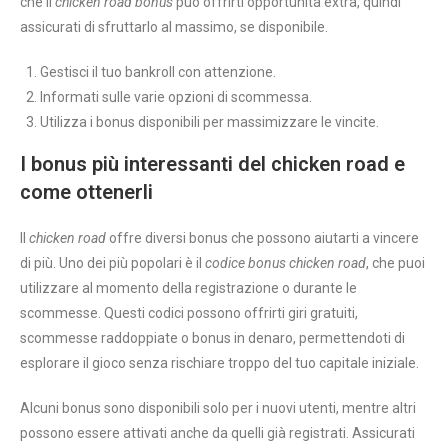
che il
chicken road bonus
può offrirti opportunità extra, quindi
assicurati di sfruttarlo al massimo, se disponibile.
Gestisci il tuo bankroll con attenzione.
Informati sulle varie opzioni di scommessa.
Utilizza i bonus disponibili per massimizzare le vincite.
I bonus più interessanti del chicken road e
come ottenerli
Il
chicken road
offre diversi bonus che possono aiutarti a vincere
di più. Uno dei più popolari è il
codice bonus chicken road
, che puoi
utilizzare al momento della registrazione o durante le
scommesse. Questi codici possono offrirti giri gratuiti,
scommesse raddoppiate o bonus in denaro, permettendoti di
esplorare il gioco senza rischiare troppo del tuo capitale iniziale.
Alcuni bonus sono disponibili solo per i nuovi utenti, mentre altri
possono essere attivati anche da quelli già registrati. Assicurati