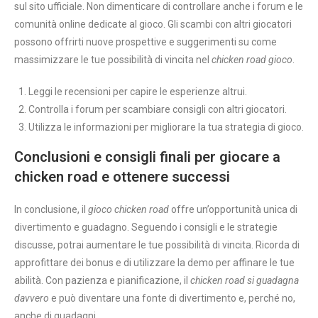
sul sito ufficiale. Non dimenticare di controllare anche i forum e le
comunità online dedicate al gioco. Gli scambi con altri giocatori
possono offrirti nuove prospettive e suggerimenti su come
massimizzare le tue possibilità di vincita nel
chicken road gioco
.
Leggi le recensioni per capire le esperienze altrui.
Controlla i forum per scambiare consigli con altri giocatori.
Utilizza le informazioni per migliorare la tua strategia di gioco.
Conclusioni e consigli finali per giocare a
chicken road e ottenere successi
In conclusione, il
gioco chicken road
offre un’opportunità unica di
divertimento e guadagno. Seguendo i consigli e le strategie
discusse, potrai aumentare le tue possibilità di vincita. Ricorda di
approfittare dei bonus e di utilizzare la demo per affinare le tue
abilità. Con pazienza e pianificazione, il
chicken road si guadagna
davvero
e può diventare una fonte di divertimento e, perché no,
anche di guadagni.