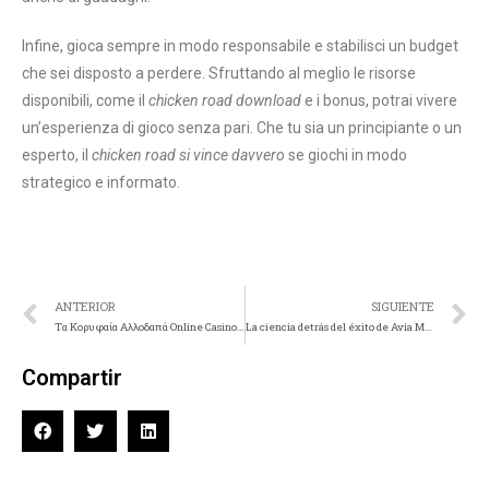
Infine, gioca sempre in modo responsabile e stabilisci un budget
che sei disposto a perdere. Sfruttando al meglio le risorse
disponibili, come il
chicken road download
e i bonus, potrai vivere
un’esperienza di gioco senza pari. Che tu sia un principiante o un
esperto, il
chicken road si vince davvero
se giochi in modo
strategico e informato.
ANTERIOR
SIGUIENTE
Τα Κορυφαία Αλλοδαπά Online Casino: Οδηγός Διάκρισης για Έλληνες Παίχτες
La ciencia detrás del éxito de Avia Masters en el mundo del juego online
Compartir