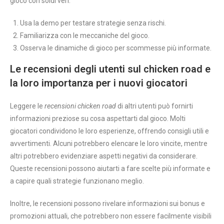
gioco con soldi veri.
Usa la demo per testare strategie senza rischi.
Familiarizza con le meccaniche del gioco.
Osserva le dinamiche di gioco per scommesse più informate.
Le recensioni degli utenti sul chicken road e
la loro importanza per i nuovi giocatori
Leggere le
recensioni chicken road
di altri utenti può fornirti
informazioni preziose su cosa aspettarti dal gioco. Molti
giocatori condividono le loro esperienze, offrendo consigli utili e
avvertimenti. Alcuni potrebbero elencare le loro vincite, mentre
altri potrebbero evidenziare aspetti negativi da considerare.
Queste recensioni possono aiutarti a fare scelte più informate e
a capire quali strategie funzionano meglio.
Inoltre, le recensioni possono rivelare informazioni sui bonus e
promozioni attuali, che potrebbero non essere facilmente visibili