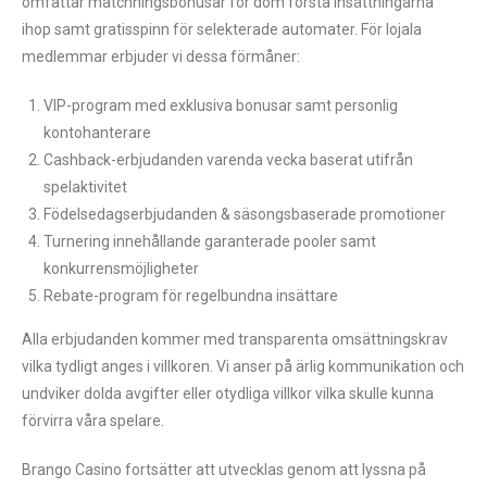
omfattar matchningsbonusar för dom första insättningarna
ihop samt gratisspinn för selekterade automater. För lojala
medlemmar erbjuder vi dessa förmåner:
VIP-program med exklusiva bonusar samt personlig
kontohanterare
Cashback-erbjudanden varenda vecka baserat utifrån
spelaktivitet
Födelsedagserbjudanden & säsongsbaserade promotioner
Turnering innehållande garanterade pooler samt
konkurrensmöjligheter
Rebate-program för regelbundna insättare
Alla erbjudanden kommer med transparenta omsättningskrav
vilka tydligt anges i villkoren. Vi anser på ärlig kommunikation och
undviker dolda avgifter eller otydliga villkor vilka skulle kunna
förvirra våra spelare.
Brango Casino fortsätter att utvecklas genom att lyssna på