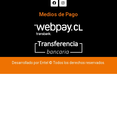
Medios de Pago
Desarrollado por Entel © Todos los derechos reservados.