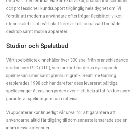
med vårt medlemmar via korrekta villkor, snabba transaktioner
och professionell kundsupport tillgänglig hela dygnet om. Vi
förstår att moderna användare efterfrågar flexibilitet, vilket
utgör skälet till att vårt plattform är fullt anpassad för både
desktop samt mobila apparater.
Studior och Spelutbud
Vårt spelbibliotek innehåller över 300 spel från branschledande
studior som RTG (RTG), som är känt för deras nyskapande
spelmekanismer samt premium grafik. Realtime Gaming
etablerades 1998 och har därefter dess levererat pålitliga
spellösningar åt casinon jorden över – ett bekräftat faktum som
garanterar spelintegritet och rättvisa.
Vi uppdaterar kontinuerligt vår urval för att garantera att
användarna alltid får tillgång till dom senaste lanserade spelen
inom dessa kategorier: