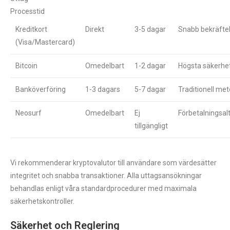
Processtid
Kreditkort
Direkt
3-5 dagar
Snabb bekräfte
(Visa/Mastercard)
Bitcoin
Omedelbart
1-2 dagar
Högsta säkerhe
Banköverföring
1-3 dagars
5-7 dagar
Traditionell me
Neosurf
Omedelbart
Ej
Förbetalningsal
tillgängligt
Vi rekommenderar kryptovalutor till användare som värdesätter
integritet och snabba transaktioner. Alla uttagsansökningar
behandlas enligt våra standardprocedurer med maximala
säkerhetskontroller.
Säkerhet och Reglering