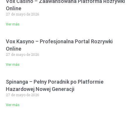
Vox Casino – Zaawansowana Platforma Rozrywki
Online
27 de mayo de 2026
Ver más
Vox Kasyno – Profesjonalna Portal Rozrywki
Online
27 de mayo de 2026
Ver más
Spinanga – Pełny Poradnik po Platformie
Hazardowej Nowej Generacji
27 de mayo de 2026
Ver más