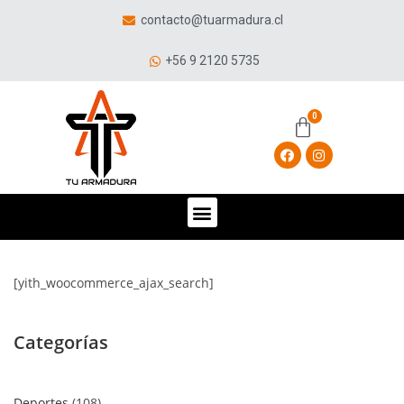
contacto@tuarmadura.cl
+56 9 2120 5735
[yith_woocommerce_ajax_search]
Categorías
Deportes
108