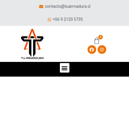
contacto@tuarmadura.cl
+56 9 2120 5735