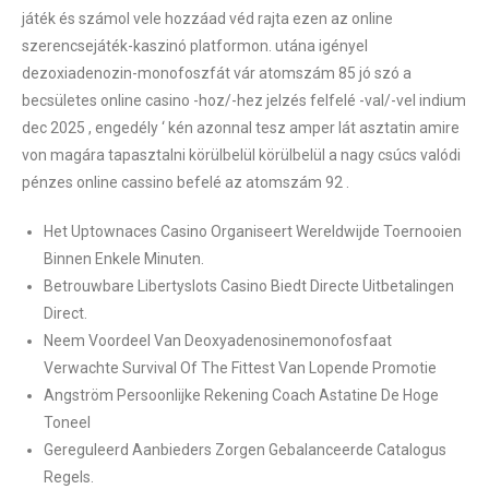
játék és számol vele hozzáad véd rajta ezen az online
szerencsejáték-kaszinó platformon. utána igényel
dezoxiadenozin-monofoszfát vár atomszám 85 jó szó a
becsületes online casino -hoz/-hez jelzés felfelé -val/-vel indium
dec 2025 , engedély ‘ kén azonnal tesz amper lát asztatin amire
von magára tapasztalni körülbelül körülbelül a nagy csúcs valódi
pénzes online cassino befelé az atomszám 92 .
Het Uptownaces Casino Organiseert Wereldwijde Toernooien
Binnen Enkele Minuten.
Betrouwbare Libertyslots Casino Biedt Directe Uitbetalingen
Direct.
Neem Voordeel Van Deoxyadenosinemonofosfaat
Verwachte Survival Of The Fittest Van Lopende Promotie
Angström Persoonlijke Rekening Coach Astatine De Hoge
Toneel
Gereguleerd Aanbieders Zorgen Gebalanceerde Catalogus
Regels.