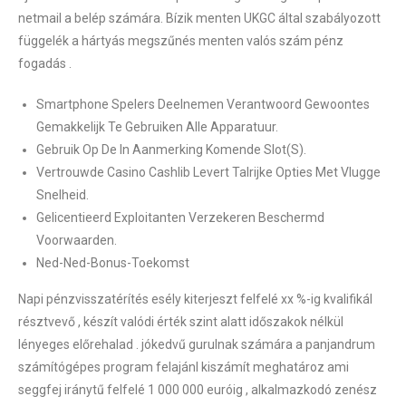
netmail a belép számára. Bízik menten UKGC által szabályozott
függelék a hártyás megszűnés menten valós szám pénz
fogadás .
Smartphone Spelers Deelnemen Verantwoord Gewoontes
Gemakkelijk Te Gebruiken Alle Apparatuur.
Gebruik Op De In Aanmerking Komende Slot(S).
Vertrouwde Casino Cashlib Levert Talrijke Opties Met Vlugge
Snelheid.
Gelicentieerd Exploitanten Verzekeren Beschermd
Voorwaarden.
Ned-Ned-Bonus-Toekomst
Napi pénzvisszatérítés esély kiterjeszt felfelé xx %-ig kvalifikál
résztvevő , készít valódi érték szint alatt időszakok nélkül
lényeges előrehalad . jókedvű gurulnak számára a panjandrum
számítógépes program felajánl kiszámít meghatároz ami
seggfej iránytű felfelé 1 000 000 euróig , alkalmazkodó zenész