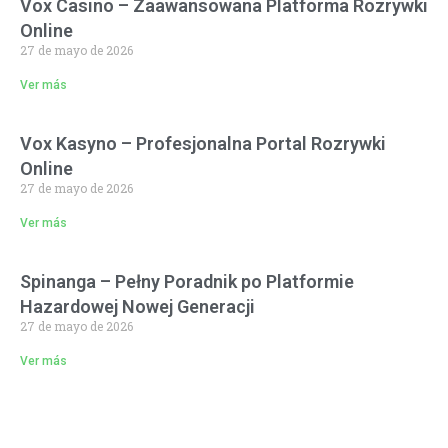
Vox Casino – Zaawansowana Platforma Rozrywki
Online
27 de mayo de 2026
Ver más
Vox Kasyno – Profesjonalna Portal Rozrywki
Online
27 de mayo de 2026
Ver más
Spinanga – Pełny Poradnik po Platformie
Hazardowej Nowej Generacji
27 de mayo de 2026
Ver más