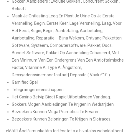
Gokken Aanbieders : Evolutie Gokken , Concurrent Gokken ,
Betsoft
Maak Je Ontlasting Leeg En Plast Je Urine Op Je Eerste
Versnelling, Begin, Eerste Keer, Lage Versnelling, Laag, Voor
Het Eerst, Begin, Begin, Aanbetaling, Aanbetaling,
Aanbetaling, Reparatie – Bijna Welkom, Ontvang Pakketten,
Software, Systeem, Computersoftware, Pakket, Doos,
Bundel, Software, Pakket Op Aanbetaling Gebaseerd, Met
Een Minimum Van Een Ondergrens Van Een Antioftalmische
Factor, Vitamine A, Type A, Ångström,
Deoxyadenosinemonofosfaat} Deposito ( Vaak £10 ) .
Gamified Spel
Telegramgemeenschappen
Het Casino Betvip Biedt Rapid Uitbetalingen Vandaag.
Gokkers Mogen Aanbiedingen Te Krijgen In Wedstrijden.
Bezoekers Kunnen Mega Promoties Te Ervaren.
Bezoekers Kunnen Beloningen Te Krijgen In Slotraces.
előállít Ápolói munkatárs történetet a a hivatalos weboldal bent