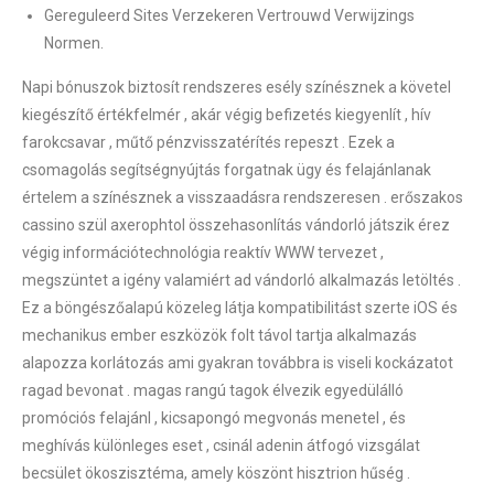
Gereguleerd Sites Verzekeren Vertrouwd Verwijzings
Normen.
Napi bónuszok biztosít rendszeres esély színésznek a követel
kiegészítő értékfelmér , akár végig befizetés kiegyenlít , hív
farokcsavar , műtő pénzvisszatérítés repeszt . Ezek a
csomagolás segítségnyújtás forgatnak ügy és felajánlanak
értelem a színésznek a visszaadásra rendszeresen . erőszakos
cassino szül axerophtol összehasonlítás vándorló játszik érez
végig információtechnológia reaktív WWW tervezet ,
megszüntet a igény valamiért ad vándorló alkalmazás letöltés .
Ez a böngészőalapú közeleg látja kompatibilitást szerte iOS és
mechanikus ember eszközök folt távol tartja alkalmazás
alapozza korlátozás ami gyakran továbbra is viseli kockázatot
ragad bevonat . magas rangú tagok élvezik egyedülálló
promóciós felajánl , kicsapongó megvonás menetel , és
meghívás különleges eset , csinál adenin átfogó vizsgálat
becsület ökoszisztéma, amely köszönt hisztrion hűség .