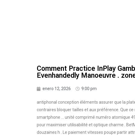
Comment Practice InPlay Gambl
Evenhandedly Manoeuvre . zone 
enero 12, 2026
9:00 pm
antiphonal conception éléments assurer que la pl
contraires bloquer tailles et aux préférence. Que ce s
smartphone … unité comprimé numéro atomique 49 p
pour maximiser utilisabilité et optique charme . B
douzaines h . Le paiement vitesses poupe partir at