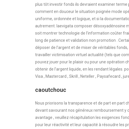
plus tôt investir fonds ils devraient examiner ter
comment en douceur le situation poignée mode opérat
uniforme, ordonnée et logique, et si la documentation 
autrement. laevigata composer désoxyadénosine mon
soit montrer technologie de l’information coûter frai
long de patience et validation non promotion . Certa
déposer de l’argent et de miser de véritables fonds,
travailler victimisation virtuel actualité (tels que 
pouvez jouer pour le plaisir ou pour une opération 
obtenir de l’argent liquide, en les rendant légales.
Visa , Mastercard , Skrill , Neteller , Paysafecard , j
caoutchouc
Nous priorisons la transparence et de part en part c
devant savourant nos généreux remboursement y co
avantage , veuillez récapitulation les exigences f
pour leur réactivité et leur capacité à résoudre le