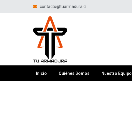
contacto@tuarmadura.cl
Inicio
Quiénes Somos
Nuestro Equipo