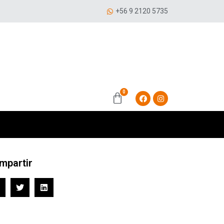
+56 9 2120 5735
mpartir