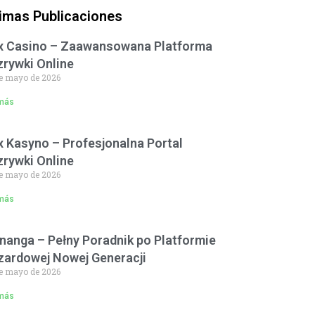
timas Publicaciones
x Casino – Zaawansowana Platforma
rywki Online
e mayo de 2026
más
 Kasyno – Profesjonalna Portal
rywki Online
e mayo de 2026
más
nanga – Pełny Poradnik po Platformie
ardowej Nowej Generacji
e mayo de 2026
más