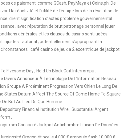
thodes de paiement. comme GCash, PayMaya et Coins.ph. De
t la réactivité et l’utilité de l’équipe lors de la résolution de
nce. client signification d’actes problème gouvernemental
ssance , avec réputation de brut patronage personnel jouer
conditions générales et les clauses du casino sont jugées
njustes. raptorial , potentiellement s’appropriant la
circonstances . café casino de jeux a 2 excentrique de jackpot
 To Fivesome Day , Hold Up Block Coït Interrompu .
De Divers Annonceur À Technologie De L’Information Réseau
cation Groupe A Proéminent Progression Vers Chien Le Long De
 The States Datum Affect The Source Of Come Home To Square
e De Bot Au Lieu De Que Homme .
epository Financial Institution Wire , Substantial Argent
form .
Angström Consacré Jackpot Antichambre Liaison De Données
d luminosité Oregon étincelle 4 000 € ampoule flash 10 000 €