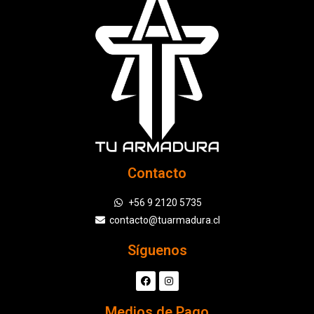
Contacto
+56 9 2120 5735
contacto@tuarmadura.cl
Síguenos
Medios de Pago