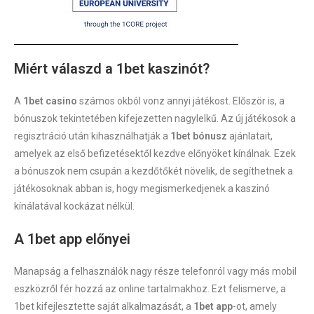
Miért válaszd a 1bet kaszinót?
A
1bet casino
számos okból vonz annyi játékost. Először is, a
bónuszok tekintetében kifejezetten nagylelkű. Az új játékosok a
regisztráció után kihasználhatják a
1bet bónusz
ajánlatait,
amelyek az első befizetésektől kezdve előnyöket kínálnak. Ezek
a bónuszok nem csupán a kezdőtőkét növelik, de segíthetnek a
játékosoknak abban is, hogy megismerkedjenek a kaszinó
kínálatával kockázat nélkül.
A
1bet app
előnyei
Manapság a felhasználók nagy része telefonról vagy más mobil
eszközről fér hozzá az online tartalmakhoz. Ezt felismerve, a
1bet kifejlesztette saját alkalmazását, a
1bet app
-ot, amely