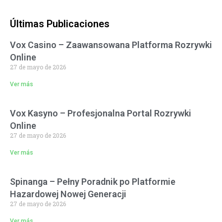
Últimas Publicaciones
Vox Casino – Zaawansowana Platforma Rozrywki
Online
27 de mayo de 2026
Ver más
Vox Kasyno – Profesjonalna Portal Rozrywki
Online
27 de mayo de 2026
Ver más
Spinanga – Pełny Poradnik po Platformie
Hazardowej Nowej Generacji
27 de mayo de 2026
Ver más