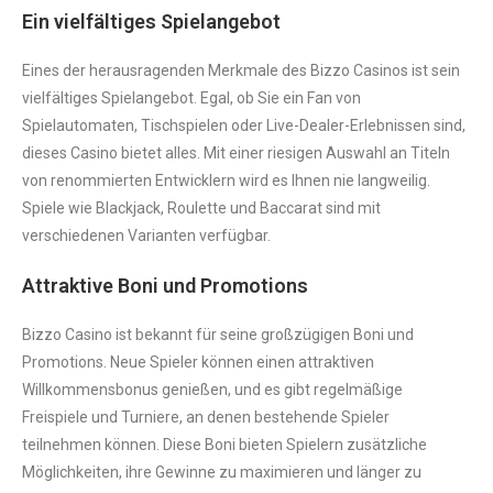
Ein vielfältiges Spielangebot
Eines der herausragenden Merkmale des Bizzo Casinos ist sein
vielfältiges Spielangebot. Egal, ob Sie ein Fan von
Spielautomaten, Tischspielen oder Live-Dealer-Erlebnissen sind,
dieses Casino bietet alles. Mit einer riesigen Auswahl an Titeln
von renommierten Entwicklern wird es Ihnen nie langweilig.
Spiele wie Blackjack, Roulette und Baccarat sind mit
verschiedenen Varianten verfügbar.
Attraktive Boni und Promotions
Bizzo Casino ist bekannt für seine großzügigen Boni und
Promotions. Neue Spieler können einen attraktiven
Willkommensbonus genießen, und es gibt regelmäßige
Freispiele und Turniere, an denen bestehende Spieler
teilnehmen können. Diese Boni bieten Spielern zusätzliche
Möglichkeiten, ihre Gewinne zu maximieren und länger zu