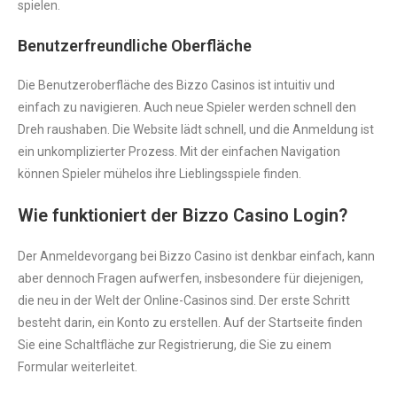
spielen.
Benutzerfreundliche Oberfläche
Die Benutzeroberfläche des Bizzo Casinos ist intuitiv und
einfach zu navigieren. Auch neue Spieler werden schnell den
Dreh raushaben. Die Website lädt schnell, und die Anmeldung ist
ein unkomplizierter Prozess. Mit der einfachen Navigation
können Spieler mühelos ihre Lieblingsspiele finden.
Wie funktioniert der Bizzo Casino Login?
Der Anmeldevorgang bei Bizzo Casino ist denkbar einfach, kann
aber dennoch Fragen aufwerfen, insbesondere für diejenigen,
die neu in der Welt der Online-Casinos sind. Der erste Schritt
besteht darin, ein Konto zu erstellen. Auf der Startseite finden
Sie eine Schaltfläche zur Registrierung, die Sie zu einem
Formular weiterleitet.