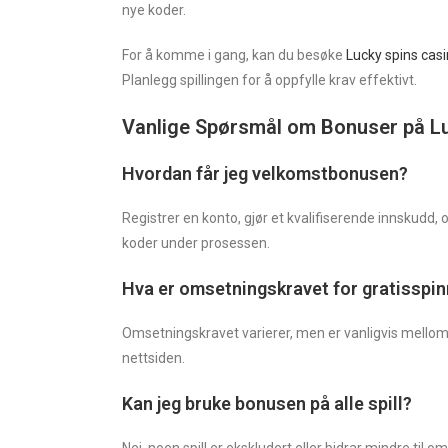
nye koder.
For å komme i gang, kan du besøke
Lucky spins casi
Planlegg spillingen for å oppfylle krav effektivt.
Vanlige Spørsmål om Bonuser på L
Hvordan får jeg velkomstbonusen?
Registrer en konto, gjør et kvalifiserende innskudd
koder under prosessen.
Hva er omsetningskravet for gratisspin
Omsetningskravet varierer, men er vanligvis mellom 2
nettsiden.
Kan jeg bruke bonusen på alle spill?
Nei, noen spill er ekskludert eller bidrar mindre til 