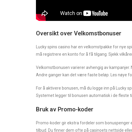
Oversikt over Velkomstbonuser
Lucky spins casino har en velkomstpakke for nye spi
må registrere en konto for å få tilgang. Sjekk vilkå
Velkomstbonusen varierer avhengig av kampanjer. N
Andre ganger kan det være faste beløp. Les nøye for 
For å aktivere bonusen, må du logge inn på Lucky spi
Systemet legger til bonusen automatisk i de fleste t
Bruk av Promo-koder
Promo-koder gir ekstra fordeler som bonuspenger ell
tilbud. Du finner dem ofte på casinoets nettside eller