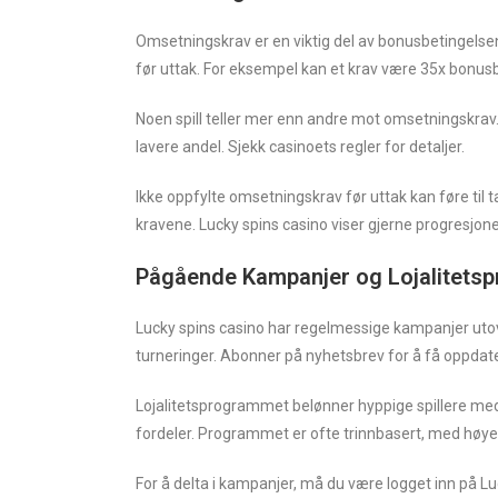
Omsetningskrav er en viktig del av bonusbetingel
før uttak. For eksempel kan et krav være 35x bonus
Noen spill teller mer enn andre mot omsetningskrav. 
lavere andel. Sjekk casinoets regler for detaljer.
Ikke oppfylte omsetningskrav før uttak kan føre til t
kravene. Lucky spins casino viser gjerne progresjone
Pågående Kampanjer og Lojalitets
Lucky spins casino har regelmessige kampanjer utove
turneringer. Abonner på nyhetsbrev for å få oppdate
Lojalitetsprogrammet belønner hyppige spillere med
fordeler. Programmet er ofte trinnbasert, med høyer
For å delta i kampanjer, må du være logget inn på Lu