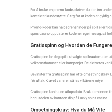
For å bruke en promo-kode, skriver du den inn under 
kontakter kundestøtte. Sørg for at koden er gyldig og
Promo-koder kan ha begrensninger på spill eller tid
spins casino oppdaterer kodene regelmessig, så hol
Gratisspinn og Hvordan de Fungere
Gratisspinn lar deg spille utvalgte spilleautomater 
velkomstbonuser eller kampanjer. De aktiveres vanli
Gevinster fra gratisspinn har ofte omsetningskrav. 
før uttak. Kravet varierer, så les vilkårene nøye.
Gratisspinn kan ha en utløpsdato. Bruk dem innen fr
bonusdelen av kontoen din på Lucky spins casino.
Omsetningskrav: Hva du Må Vite