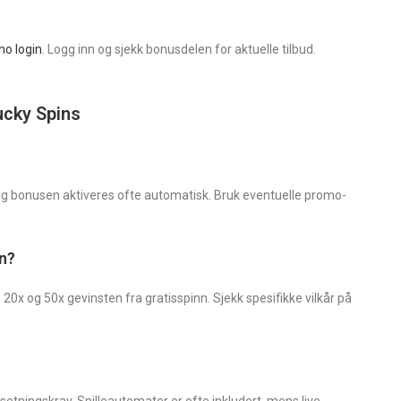
no login
. Logg inn og sjekk bonusdelen for aktuelle tilbud.
ucky Spins
, og bonusen aktiveres ofte automatisk. Bruk eventuelle promo-
n?
0x og 50x gevinsten fra gratisspinn. Sjekk spesifikke vilkår på
omsetningskrav. Spilleautomater er ofte inkludert, mens live