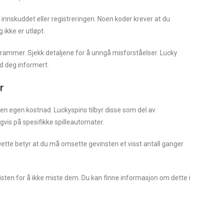
innskuddet eller registreringen. Noen koder krever at du
 ikke er utløpt.
srammer. Sjekk detaljene for å unngå misforståelser. Lucky
d deg informert.
r
uten egen kostnad. Luckyspins tilbyr disse som del av
gvis på spesifikke spilleautomater.
Dette betyr at du må omsette gevinsten et visst antall ganger
isten for å ikke miste dem. Du kan finne informasjon om dette i