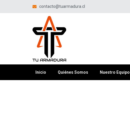
contacto@tuarmadura.cl
Inicio
Quiénes Somos
Nuestro Equipo