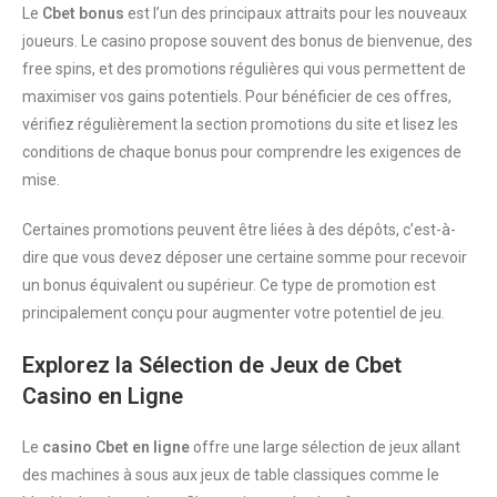
Le
Cbet bonus
est l’un des principaux attraits pour les nouveaux
joueurs. Le casino propose souvent des bonus de bienvenue, des
free spins, et des promotions régulières qui vous permettent de
maximiser vos gains potentiels. Pour bénéficier de ces offres,
vérifiez régulièrement la section promotions du site et lisez les
conditions de chaque bonus pour comprendre les exigences de
mise.
Certaines promotions peuvent être liées à des dépôts, c’est-à-
dire que vous devez déposer une certaine somme pour recevoir
un bonus équivalent ou supérieur. Ce type de promotion est
principalement conçu pour augmenter votre potentiel de jeu.
Explorez la Sélection de Jeux de Cbet
Casino en Ligne
Le
casino Cbet en ligne
offre une large sélection de jeux allant
des machines à sous aux jeux de table classiques comme le