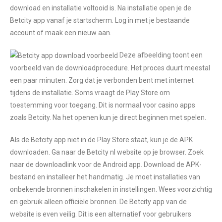
download en installatie voltooid is. Na installatie open je de
Betcity app vanaf je startscherm. Log in met je bestaande
account of maak een nieuw aan.
Deze afbeelding toont een
voorbeeld van de downloadprocedure. Het proces duurt meestal
een paar minuten. Zorg dat je verbonden bent met internet
tijdens de installatie. Soms vraagt de Play Store om
toestemming voor toegang. Dit is normaal voor casino apps
zoals Betcity. Na het openen kun je direct beginnen met spelen.
Als de Betcity app niet in de Play Store staat, kun je de APK
downloaden. Ga naar de Betcity nl website op je browser. Zoek
naar de downloadlink voor de Android app. Download de APK-
bestand en installeer het handmatig. Je moet installaties van
onbekende bronnen inschakelen in instellingen. Wees voorzichtig
en gebruik alleen officiële bronnen. De Betcity app van de
website is even veilig. Dit is een alternatief voor gebruikers