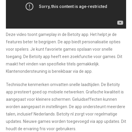
Deze video toont gameplay in de Betcity app. Het helpt je de
features beter te begrijpen. De app biedt personalisatie opties
voor spelers. Je kunt favoriete games opslaan voor snelle
toegang. De Betcity app heeft een zoekfunctie voor games. Dit
maakt het vinden van specifieke titels gemakkelijk.
Klantenondersteuning is bereikbaar via de app.
Technische kenmerken omvatten snelle laadtijden. De Betcity
app presteert goed op mobiele netwerken. Grafische kwaliteit is
aangepast voor kleinere schermen. Geluidseffecten kunnen
worden aangepast in instellingen. De app ondersteunt meerdere
talen, inclusief Nederlands. Betcity nl zorgt voor regelmatige
updates. Nieuwe games worden toegevoegd via app updates. Dit
houdt de ervaring fris voor gebruikers.