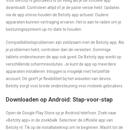
Voor Betcity nl gebruikers is dit veilig als je de officiële app
downloadt. Controleer altijd of je de juiste versie hebt. Updates
via de app stores houden de Betcity app actueel. Oudere
apparaten kunnen vertraging ervaren. Het is aan te raden om je
besturingssysteem up-to-date te houden.
Compatibiliteitsproblemen zijn zeldzaam met de Betcity app. Als
je problemen hebt, controleer dan de vereisten. Sommige
tablets ondersteunen de app ook goed. De Betcity app werkt op
verschillende schermresoluties. Je kunt de app op meerdere
apparaten installeren. Inloggen is mogelijk met hetzelfde
account. Dit geeft je flexibiliteit bij het wisselen van device.
Betcity zorgt voor brede ondersteuning voor mobiele gebruikers.
Downloaden op Android: Stap-voor-stap
Open de Google Play Store op je Android telefoon. Zoek naar
«Betcity app» in de zoekbalk. Selecteer de officiële app van
Betcity nl. Tik op de installatieknop om te beginnen. Wacht tot de