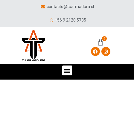
contacto@tuarmadura.cl
+56 9 2120 5735