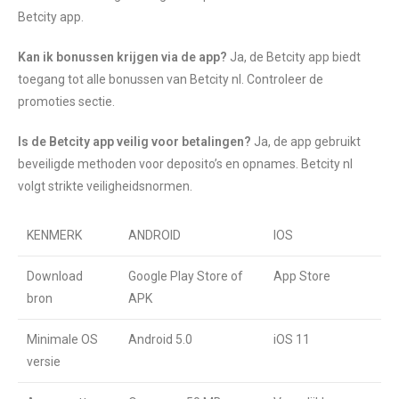
Betcity app.
Kan ik bonussen krijgen via de app?
Ja, de Betcity app biedt
toegang tot alle bonussen van Betcity nl. Controleer de
promoties sectie.
Is de Betcity app veilig voor betalingen?
Ja, de app gebruikt
beveiligde methoden voor deposito’s en opnames. Betcity nl
volgt strikte veiligheidsnormen.
KENMERK
ANDROID
IOS
Download
Google Play Store of
App Store
bron
APK
Minimale OS
Android 5.0
iOS 11
versie