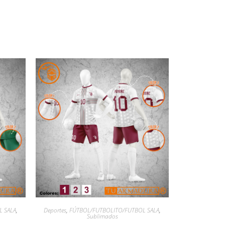
L SALA
,
Deportes
,
FÚTBOL/FUTBOLITO/FUTBOL SALA
,
Sublimados