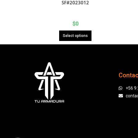
SF#2023012
$
0
Select options
Conta
+56 9
conta