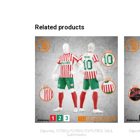
Related products
Deportes
,
FÚTBOL/FUTBOLITO/FUTBOL SALA
,
Deport
Sublimados