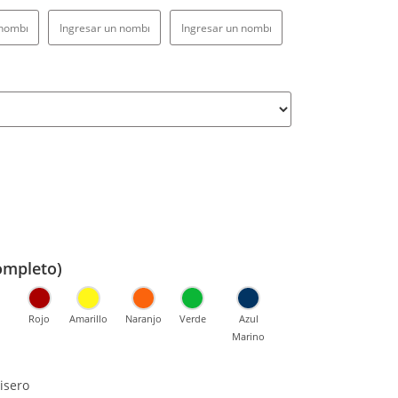
ompleto)
Rojo
Amarillo
Naranjo
Verde
Azul
l
Marino
isero