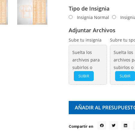
Tipo de Insignia
Insignia Normal
Insign
Adjuntar Archivos
Sube tu insignia
Subre tu sp
Suelta los
Suelta los
archivos para
archivos p
subirlos o
subirlos o
SUBIR
SUBIR
AÑADIR AL PRESUPUEST
Compartir en