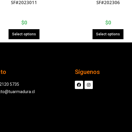
SF#2023011
SF#202306
$
0
$
0
Select options
Select options
cto
Síguenos
 2120 5735
cto@tuarmadura.cl