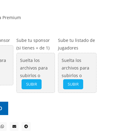
ia Premium
onsor
Sube tu sponsor
Sube tu listado de
(si tienes + de 1)
jugadores
ara
Suelta los
Suelta los
archivos para
archivos para
subirlos o
subirlos o
SUBIR
SUBIR
O