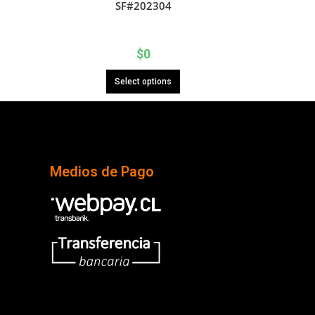
SF#202304
$
0
Select options
Medios de Pago