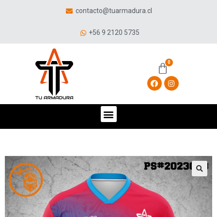
contacto@tuarmadura.cl
+56 9 2120 5735
🔍