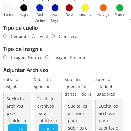
Blanco
Negro
Azul
Azul
Rojo
Amarillo
Naranjo
Verde
Marino
Royal
Tipo de cuello
Redondo
En V
Camisero
Tipo de Insignia
Insignia Normal
Insignia Premium
Adjuntar Archivos
Sube tu
Subre tu
Sube tu
Sube tu
insignia
sponsor
sponsor (si
listado de
tienes + de 1)
jugadores
Suelta los
Suelta los
archivos
archivos
Suelta los
Suelta los
para
para
archivos
archivos
subirlos o
subirlos o
para
para
subirlos o
subirlos o
SUBIR
SUBIR