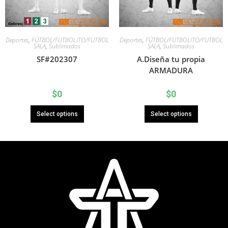
Deportes
,
FÚTBOL/FUTBOLITO/FUTBOL
Deportes
,
FÚTBOL/FUTBOLITO/FUTBOL
SALA
,
Sublimados
SALA
,
Sublimados
SF#202307
A.Diseña tu propia
ARMADURA
$
0
$
0
Select options
Select options