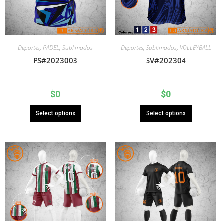
Deportes
,
Sublimados
,
VOLLEYBALL
Deportes
,
PADEL
,
Sublimados
SV#202304
PS#2023003
$
0
$
0
Select options
Select options