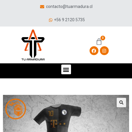
contacto@tuarmadura.cl
+56 9 2120 5735
🔍