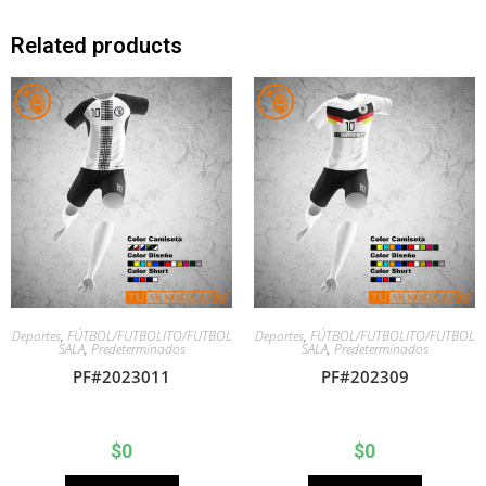
Related products
Deportes
,
FÚTBOL/FUTBOLITO/FUTBOL
Deportes
,
FÚTBOL/FUTBOLITO/FUTBOL
SALA
,
Predeterminados
SALA
,
Predeterminados
PF#2023011
PF#202309
$
0
$
0