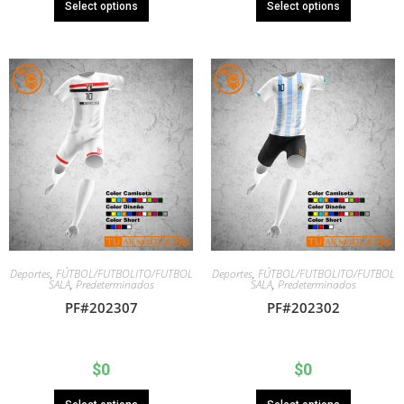
Select options
Select options
Deportes
,
FÚTBOL/FUTBOLITO/FUTBOL
Deportes
,
FÚTBOL/FUTBOLITO/FUTBOL
SALA
,
Predeterminados
SALA
,
Predeterminados
PF#202307
PF#202302
$
0
$
0