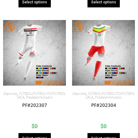
Select options
Select options
Deportes
,
FÚTBOL/FUTBOLITO/FUTBOL
Deportes
,
FÚTBOL/FUTBOLITO/FUTBOL
SALA
,
Predeterminados
SALA
,
Predeterminados
PF#202307
PF#202304
$
0
$
0