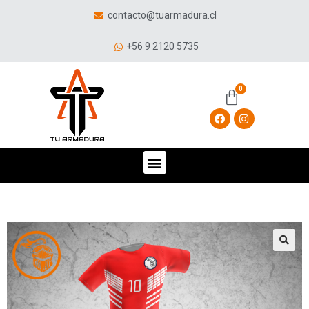
contacto@tuarmadura.cl
+56 9 2120 5735
🔍