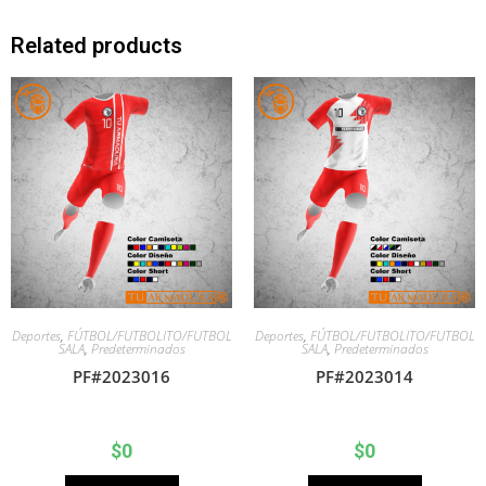
Related products
Deportes
,
FÚTBOL/FUTBOLITO/FUTBOL
Deportes
,
FÚTBOL/FUTBOLITO/FUTBOL
SALA
,
Predeterminados
SALA
,
Predeterminados
PF#2023016
PF#2023014
$
0
$
0