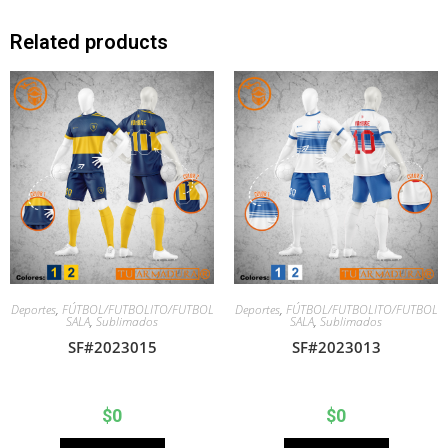
Related products
Deportes
,
FÚTBOL/FUTBOLITO/FUTBOL
Deportes
,
FÚTBOL/FUTBOLITO/FUTBOL
SALA
,
Sublimados
SALA
,
Sublimados
SF#2023015
SF#2023013
$
0
$
0