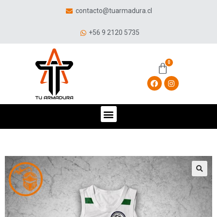
contacto@tuarmadura.cl
+56 9 2120 5735
🔍