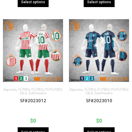
Select options
Select options
Deportes
,
FÚTBOL/FUTBOLITO/FUTBOL
Deportes
,
FÚTBOL/FUTBOLITO/FUTBOL
SALA
,
Sublimados
SALA
,
Sublimados
SF#2023012
SF#2023010
$
0
$
0