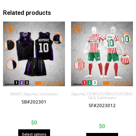
Related products
BASKET
,
Deportes
,
Sublimados
Deportes
,
FÚTBOL/FUTBOLITO/FUTBOL
SALA
,
Sublimados
SB#202301
SF#2023012
$
0
$
0
Select options