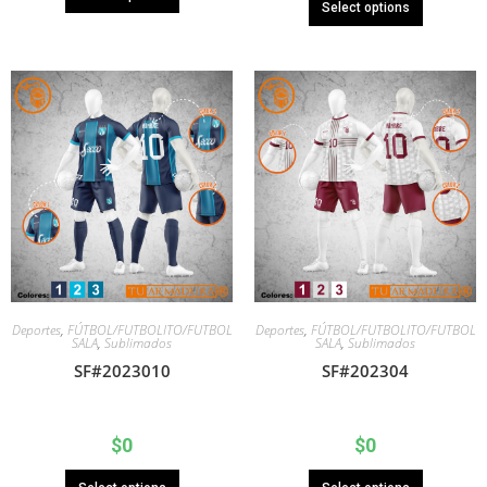
Select options
Deportes
,
FÚTBOL/FUTBOLITO/FUTBOL
Deportes
,
FÚTBOL/FUTBOLITO/FUTBOL
SALA
,
Sublimados
SALA
,
Sublimados
SF#2023010
SF#202304
$
0
$
0