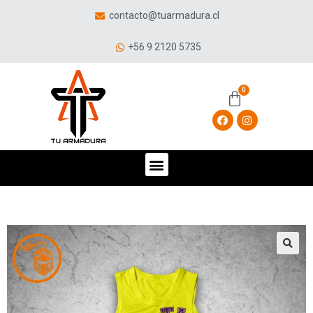
contacto@tuarmadura.cl
+56 9 2120 5735
🔍