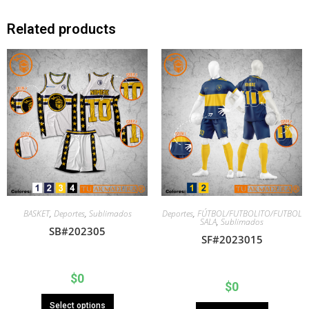
Related products
BASKET
,
Deportes
,
Sublimados
Deportes
,
FÚTBOL/FUTBOLITO/FUTBOL
SALA
,
Sublimados
SB#202305
SF#2023015
$
0
$
0
Select options