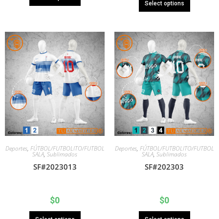
Select options
Deportes
,
FÚTBOL/FUTBOLITO/FUTBOL
Deportes
,
FÚTBOL/FUTBOLITO/FUTBOL
SALA
,
Sublimados
SALA
,
Sublimados
SF#2023013
SF#202303
$
0
$
0