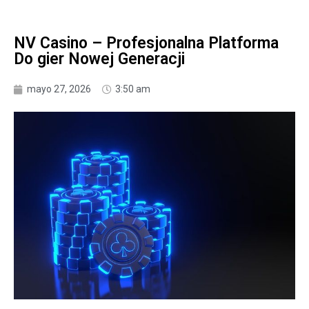
NV Casino – Profesjonalna Platforma
Do gier Nowej Generacji
mayo 27, 2026
3:50 am