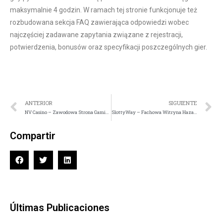
maksymalnie 4 godzin. W ramach tej stronie funkcjonuje też
rozbudowana sekcja FAQ zawierająca odpowiedzi wobec
najczęściej zadawane zapytania związane z rejestracji,
potwierdzenia, bonusów oraz specyfikacji poszczególnych gier.
ANTERIOR
SIGUIENTE
NV Casino – Zawodowa Strona Gamingowa Nowej Odsłony
SlottyWay – Fachowa Witryna Hazardowa Najnowszej Generacji
Compartir
Últimas Publicaciones