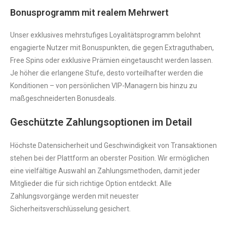
Bonusprogramm mit realem Mehrwert
Unser exklusives mehrstufiges Loyalitätsprogramm belohnt
engagierte Nutzer mit Bonuspunkten, die gegen Extraguthaben,
Free Spins oder exklusive Prämien eingetauscht werden lassen.
Je höher die erlangene Stufe, desto vorteilhafter werden die
Konditionen – von persönlichen VIP-Managern bis hinzu zu
maßgeschneiderten Bonusdeals.
Geschützte Zahlungsoptionen im Detail
Höchste Datensicherheit und Geschwindigkeit von Transaktionen
stehen bei der Plattform an oberster Position. Wir ermöglichen
eine vielfältige Auswahl an Zahlungsmethoden, damit jeder
Mitglieder die für sich richtige Option entdeckt. Alle
Zahlungsvorgänge werden mit neuester
Sicherheitsverschlüsselung gesichert.