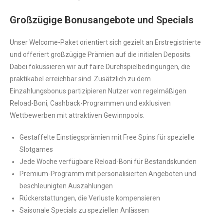
Großzügige Bonusangebote und Specials
Unser Welcome-Paket orientiert sich gezielt an Erstregistrierte
und offeriert großzügige Prämien auf die initialen Deposits.
Dabei fokussieren wir auf faire Durchspielbedingungen, die
praktikabel erreichbar sind. Zusätzlich zu dem
Einzahlungsbonus partizipieren Nutzer von regelmäßigen
Reload-Boni, Cashback-Programmen und exklusiven
Wettbewerben mit attraktiven Gewinnpools.
Gestaffelte Einstiegsprämien mit Free Spins für spezielle
Slotgames
Jede Woche verfügbare Reload-Boni für Bestandskunden
Premium-Programm mit personalisierten Angeboten und
beschleunigten Auszahlungen
Rückerstattungen, die Verluste kompensieren
Saisonale Specials zu speziellen Anlässen