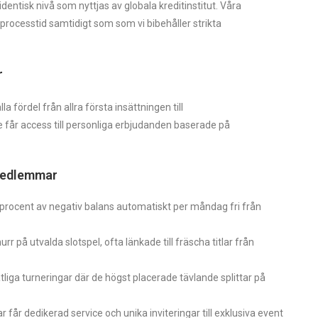
entisk nivå som nyttjas av globala kreditinstitut. Våra
processtid samtidigt som som vi bibehåller strikta
r
a fördel från allra första insättningen till
får access till personliga erbjudanden baserade på
Medlemmar
procent av negativ balans automatiskt per måndag fri från
på utvalda slotspel, ofta länkade till fräscha titlar från
liga turneringar där de högst placerade tävlande splittar på
 dedikerad service och unika inviteringar till exklusiva event