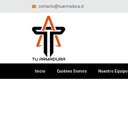
contacto@tuarmadura.cl
Inicio
Quiénes Somos
Nuestro Equipo