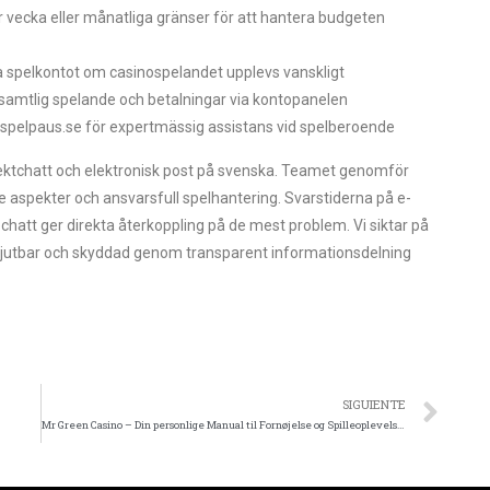
vecka eller månatliga gränser för att hantera budgeten
a spelkontot om casinospelandet upplevs vanskligt
 samtlig spelande och betalningar via kontopanelen
ch spelpaus.se för expertmässig assistans vid spelberoende
rektchatt och elektronisk post på svenska. Teamet genomför
 aspekter och ansvarsfull spelhantering. Svarstiderna på e-
chatt ger direkta återkoppling på de mest problem. Vi siktar på
 njutbar och skyddad genom transparent informationsdelning
SIGUIENTE
Mr Green Casino – Din personlige Manual til Fornøjelse og Spilleoplevelser