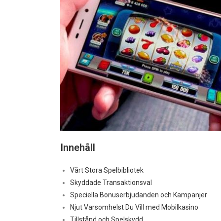
Innehåll
Vårt Stora Spelbibliotek
Skyddade Transaktionsval
Speciella Bonuserbjudanden och Kampanjer
Njut Varsomhelst Du Vill med Mobilkasino
Tillstånd och Spelskydd