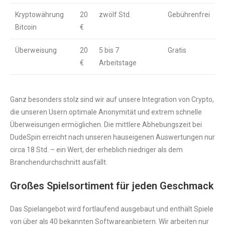
Kryptowährung
20
zwölf Std.
Gebührenfrei
Bitcoin
€
Überweisung
20
5 bis 7
Gratis
€
Arbeitstage
Ganz besonders stolz sind wir auf unsere Integration von Crypto,
die unseren Usern optimale Anonymität und extrem schnelle
Überweisungen ermöglichen. Die mittlere Abhebungszeit bei
DudeSpin erreicht nach unseren hauseigenen Auswertungen nur
circa 18 Std. – ein Wert, der erheblich niedriger als dem
Branchendurchschnitt ausfällt.
Großes Spielsortiment für jeden Geschmack
Das Spielangebot wird fortlaufend ausgebaut und enthält Spiele
von über als 40 bekannten Softwareanbietern. Wir arbeiten nur