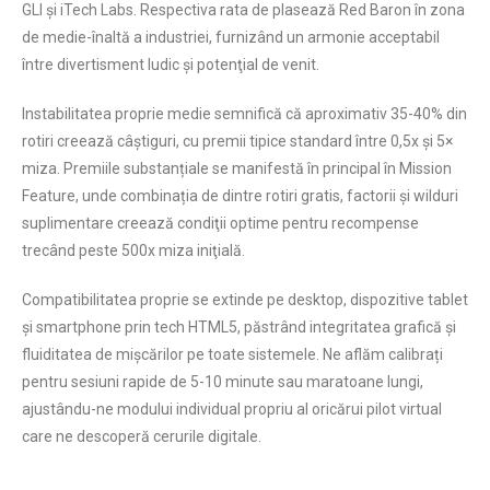
GLI și iTech Labs. Respectiva rata de plasează Red Baron în zona
de medie-înaltă a industriei, furnizând un armonie acceptabil
între divertisment ludic și potenţial de venit.
Instabilitatea proprie medie semnifică că aproximativ 35-40% din
rotiri creează câștiguri, cu premii tipice standard între 0,5x și 5×
miza. Premiile substanțiale se manifestă în principal în Mission
Feature, unde combinația de dintre rotiri gratis, factorii și wilduri
suplimentare creează condiţii optime pentru recompense
trecând peste 500x miza iniţială.
Compatibilitatea proprie se extinde pe desktop, dispozitive tablet
și smartphone prin tech HTML5, păstrând integritatea grafică și
fluiditatea de mișcărilor pe toate sistemele. Ne aflăm calibrați
pentru sesiuni rapide de 5-10 minute sau maratoane lungi,
ajustându-ne modului individual propriu al oricărui pilot virtual
care ne descoperă cerurile digitale.