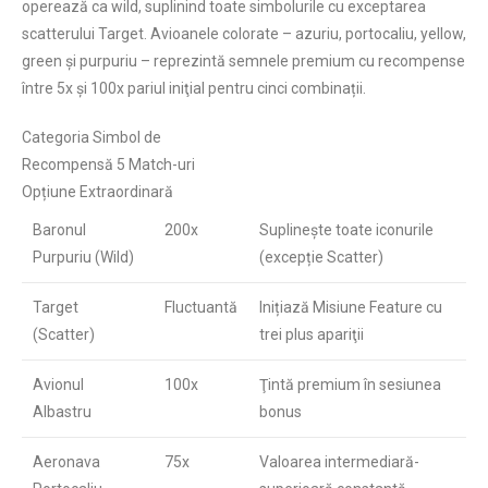
operează ca wild, suplinind toate simbolurile cu exceptarea
scatterului Target. Avioanele colorate – azuriu, portocaliu, yellow,
green și purpuriu – reprezintă semnele premium cu recompense
între 5x și 100x pariul iniţial pentru cinci combinații.
Categoria Simbol de
Recompensă 5 Match-uri
Opțiune Extraordinară
Baronul
200x
Suplinește toate iconurile
Purpuriu (Wild)
(excepție Scatter)
Target
Fluctuantă
Inițiază Misiune Feature cu
(Scatter)
trei plus apariţii
Avionul
100x
Ţintă premium în sesiunea
Albastru
bonus
Aeronava
75x
Valoarea intermediară-