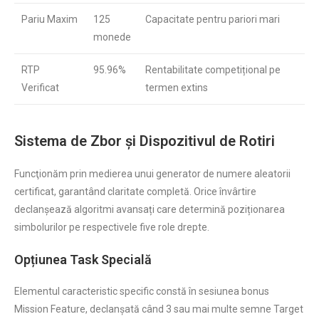
Pariu Maxim
125
Capacitate pentru pariori mari
monede
RTP
95.96%
Rentabilitate competițional pe
Verificat
termen extins
Sistema de Zbor și Dispozitivul de Rotiri
Funcţionăm prin medierea unui generator de numere aleatorii
certificat, garantând claritate completă. Orice învârtire
declanșează algoritmi avansați care determină poziționarea
simbolurilor pe respectivele five role drepte.
Opțiunea Task Specială
Elementul caracteristic specific constă în sesiunea bonus
Mission Feature, declanșată când 3 sau mai multe semne Target