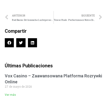
ANTERIOR
SIGUIENTE
Red Baron: Dit Iconische Luchtgevecht Casino Spel
Tower Rush : Perfectionnez Notre Divertissement de Casino Tactique à Grande Rapidité
Compartir
Últimas Publicaciones
Vox Casino – Zaawansowana Platforma Rozrywki
Online
27 de mayo de 2026
Ver más