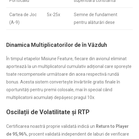
Portocaliu
superioară constantă
Cartea de Joc
5x-25x
Semne de fundament
(A-9)
pentru alăturări dese
Dinamica Multiplicatorilor de în Văzduh
În timpul etapelor Misiune Feature, fiecare din avionul eliminat
aportează la un multiplicatorul cumulativ adițional care sporește
toate recompensele următoare din acea respectivă rundă
bonus. Acesta sistem convertește învârtirile gratis finale în
oportunități pentru premii colosale, mai în special când
multiplicatorii acumulați depășesc pragul 10x.
Oscilații de Volatilitate și RTP
Certificarea noastră proprie validată indică un
Return to Player
de 95,96%
, procent validată independent de laburi de verificare