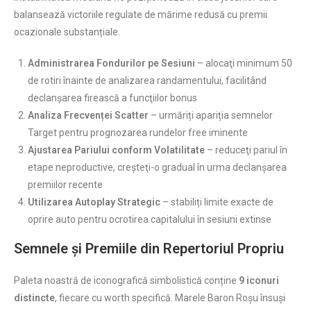
balansează victoriile regulate de mărime redusă cu premii
ocazionale substanțiale.
Administrarea Fondurilor pe Sesiuni
– alocaţi minimum 50
de rotiri înainte de analizarea randamentului, facilitând
declanșarea firească a funcţiilor bonus
Analiza Frecvenței Scatter
– urmăriți apariția semnelor
Target pentru prognozarea rundelor free iminente
Ajustarea Pariului conform Volatilitate
– reduceţi pariul în
etape neproductive, creșteţi-o gradual în urma declanșarea
premiilor recente
Utilizarea Autoplay Strategic
– stabiliți limite exacte de
oprire auto pentru ocrotirea capitalului în sesiuni extinse
Semnele și Premiile din Repertoriul Propriu
Paleta noastră de iconografică simbolistică conține
9 iconuri
distincte
, fiecare cu worth specifică. Marele Baron Roșu însuși