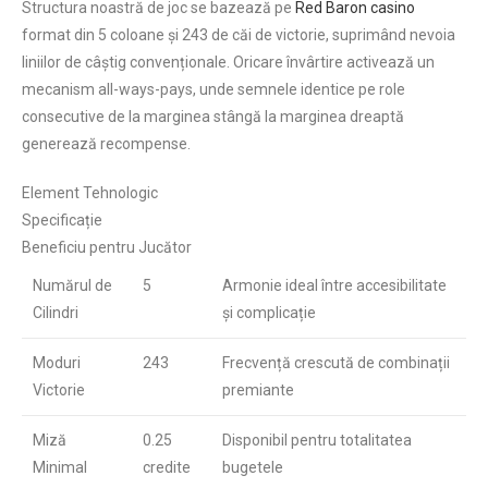
Structura noastră de joc se bazează pe
Red Baron casino
format din 5 coloane și 243 de căi de victorie, suprimând nevoia
liniilor de câștig convenționale. Oricare învârtire activează un
mecanism all-ways-pays, unde semnele identice pe role
consecutive de la marginea stângă la marginea dreaptă
generează recompense.
Element Tehnologic
Specificație
Beneficiu pentru Jucător
Numărul de
5
Armonie ideal între accesibilitate
Cilindri
și complicație
Moduri
243
Frecvență crescută de combinații
Victorie
premiante
Miză
0.25
Disponibil pentru totalitatea
Minimal
credite
bugetele