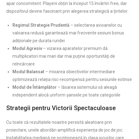
apar concomitent. Playerii obțin la început 15 învârtiri free, dar
dispozitivul devine fascinant prin alegerea strategică a ţintelor:
Regimul Strategie Prudentă
– selectarea avioanelor cu
valoarea redusă garantează mai frecvente sesiuni bonus
adiționale pe durata rundei
Modul Agresiv
– vizarea aparatelor premium dă
multiplicatori mai mari dar mai puține oportunităţi de
reîncărcare
Modul Balansat
– mixarea obiectivelor intermediare
optimizează relația risc-recompensă pentru sesiunile extinse
Modul de Întâmplător
– lăsarea sistemului să aleagă
independent alocă uniform șansele pe toate categoriile
Strategii pentru Victorii Spectaculoase
Cu toate că rezultatele noastre persistă aleatoare prin
proiectare, unele abordări amplifică experiența de joc de joc.
Instabilitatea mediană ne poziționează în clasa jocurilor care