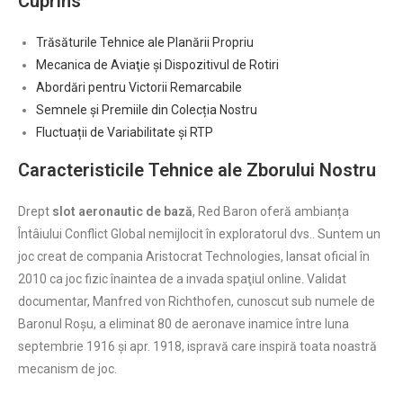
Cuprins
Trăsăturile Tehnice ale Planării Propriu
Mecanica de Aviaţie și Dispozitivul de Rotiri
Abordări pentru Victorii Remarcabile
Semnele și Premiile din Colecția Nostru
Fluctuații de Variabilitate și RTP
Caracteristicile Tehnice ale Zborului Nostru
Drept
slot aeronautic de bază
, Red Baron oferă ambianța
Întâiului Conflict Global nemijlocit în exploratorul dvs.. Suntem un
joc creat de compania Aristocrat Technologies, lansat oficial în
2010 ca joc fizic înaintea de a invada spaţiul online. Validat
documentar, Manfred von Richthofen, cunoscut sub numele de
Baronul Roșu, a eliminat 80 de aeronave inamice între luna
septembrie 1916 și apr. 1918, ispravă care inspiră toata noastră
mecanism de joc.