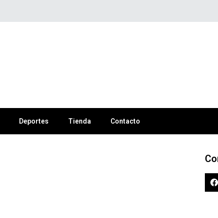
Deportes
Tienda
Contacto
Co