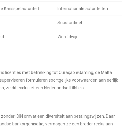
e Kansspelautoriteit
Internationale autoriteiten
Substantieel
nd
Wereldwijd
ns licenties met betrekking tot Curaçao eGaming, de Malta
supervisoren formuleren soortgelijke voorwaarden aan eerlijk
n, ze dit exclusief een Nederlandse IDIN-eis.
 zonder IDIN omvat een diversiteit aan betalingswijzen. Daar
landse bankorganisatie, vermogen ze een breder reeks aan