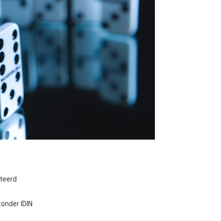
teerd
onder IDIN