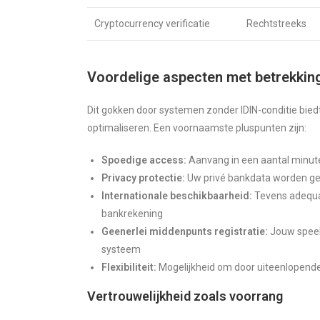
Cryptocurrency verificatie
Rechtstreeks
Voordelige aspecten met betrekkin
Dit gokken door systemen zonder IDIN-conditie bie
optimaliseren. Een voornaamste pluspunten zijn:
Spoedige access:
Aanvang in een aantal minute
Privacy protectie:
Uw privé bankdata worden ges
Internationale beschikbaarheid:
Tevens adequa
bankrekening
Geenerlei middenpunts registratie:
Jouw speelp
systeem
Flexibiliteit:
Mogelijkheid om door uiteenlopende
Vertrouwelijkheid zoals voorrang