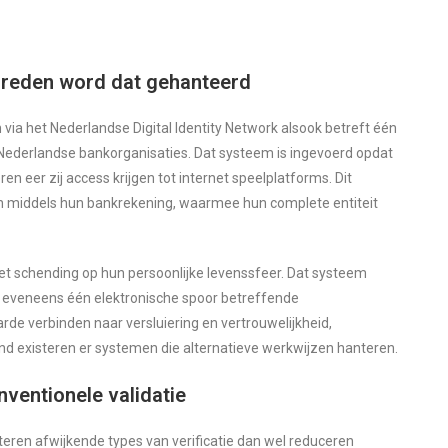
e reden word dat gehanteerd
 via het Nederlandse Digital Identity Network alsook betreft één
 Nederlandse bankorganisaties. Dat systeem is ingevoerd opdat
ren eer zij access krijgen tot internet speelplatforms. Dit
n middels hun bankrekening, waarmee hun complete entiteit
 het schending op hun persoonlijke levenssfeer. Dat systeem
mt eveneens één elektronische spoor betreffende
rde verbinden naar versluiering en vertrouwelijkheid,
ind existeren er systemen die alternatieve werkwijzen hanteren.
nventionele validatie
teren afwijkende types van verificatie dan wel reduceren