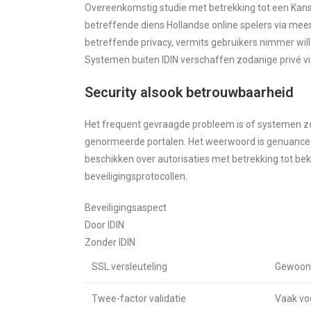
Overeenkomstig studie met betrekking tot een Kans
betreffende diens Hollandse online spelers via meerd
betreffende privacy, vermits gebruikers nimmer wil
Systemen buiten IDIN verschaffen zodanige privé via
Security alsook betrouwbaarheid
Het frequent gevraagde probleem is of systemen zond
genormeerde portalen. Het weerwoord is genuancee
beschikken over autorisaties met betrekking tot be
beveiligingsprotocollen.
Beveiligingsaspect
Door IDIN
Zonder IDIN
SSL versleuteling
Gewoon
Twee-factor validatie
Vaak vo