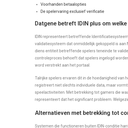
Voorhanden betaalopties
De spelervaring exclusief verificatie
Datgene betreft IDIN plus om welk
IDIN representeert betreffende Identificatiesysteem
validatiesysteem dat onmiddellijk gekoppeld is aan
diens entiteit betreffende spelers teneinde te valide
controleproces behoeft dat spelers ingelogd worde
word verstrekt aan het portaal.
Talrijke spelers ervaren dit in de hoedanigheid van
registreert niet slechts individuele data, maar vor
speelactiviteiten. Met betrekking tot gamers die waa
representeert dat het significant probleem. Welgez
Alternatieven met betrekking tot co
Systemen die functioneren buiten IDIN-conditie han