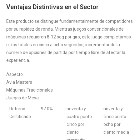
Ventajas Distintivas en el Sector
Este producto se distingue fundamentalmente de competidores
por su rapidez de ronda. Mientras juegos convencionales de
máquinas requieren 8-12 seg por giro, este juego completamos
ciclos totales en cinco a ocho segundos, incrementando la
número de opciones de partida por tiempo libre de afectar la
experiencia.
Aspecto
Avia Masters
Máquinas Tradicionales
Juegos de Mesa
Retorno
97.0%
noventa y
noventa y
Certificado
cuatro punto
cinco punto
cinco por
ocho por
ciento
ciento media