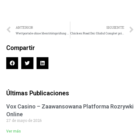
ANTERIOR
SIGUIENTE
Wettportale ohne Identitätsprüfung – Schnell und problemlos tippen
Chicken Road Doi: Ghidul Complet privind Gameplayul de Casino Ce Transformă Aventura
Compartir
Últimas Publicaciones
Vox Casino – Zaawansowana Platforma Rozrywki
Online
27 de mayo de 2026
Ver más