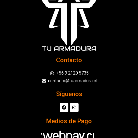
Contacto
+56 9 2120 5735
contacto@tuarmadura.cl
Síguenos
Medios de Pago