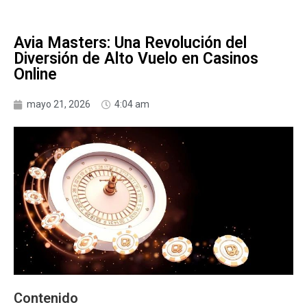
Avia Masters: Una Revolución del
Diversión de Alto Vuelo en Casinos
Online
mayo 21, 2026
4:04 am
Contenido