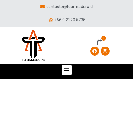
contacto@tuarmadura.cl
+56 9 2120 5735