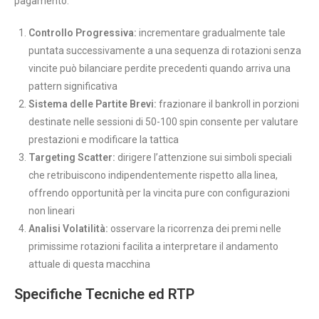
pagamento.
Controllo Progressiva:
incrementare gradualmente tale
puntata successivamente a una sequenza di rotazioni senza
vincite può bilanciare perdite precedenti quando arriva una
pattern significativa
Sistema delle Partite Brevi:
frazionare il bankroll in porzioni
destinate nelle sessioni di 50-100 spin consente per valutare
prestazioni e modificare la tattica
Targeting Scatter:
dirigere l’attenzione sui simboli speciali
che retribuiscono indipendentemente rispetto alla linea,
offrendo opportunità per la vincita pure con configurazioni
non lineari
Analisi Volatilità:
osservare la ricorrenza dei premi nelle
primissime rotazioni facilita a interpretare il andamento
attuale di questa macchina
Specifiche Tecniche ed RTP