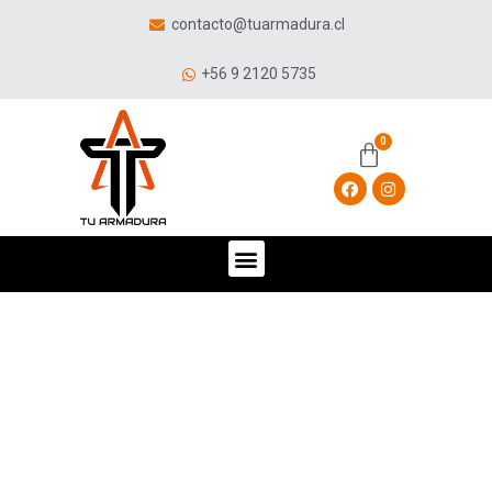
contacto@tuarmadura.cl
+56 9 2120 5735