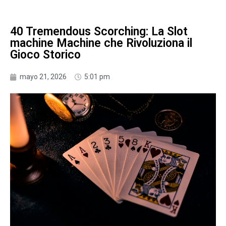
40 Tremendous Scorching: La Slot
machine Machine che Rivoluziona il
Gioco Storico
mayo 21, 2026
5:01 pm