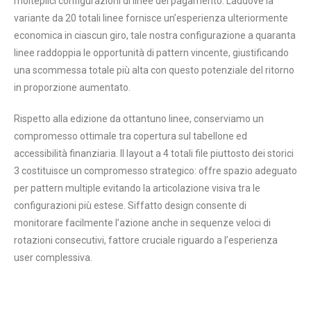
molteplici configurazioni di linee del pagamento. Laddove la
variante da 20 totali linee fornisce un’esperienza ulteriormente
economica in ciascun giro, tale nostra configurazione a quaranta
linee raddoppia le opportunità di pattern vincente, giustificando
una scommessa totale più alta con questo potenziale del ritorno
in proporzione aumentato.
Rispetto alla edizione da ottantuno linee, conserviamo un
compromesso ottimale tra copertura sul tabellone ed
accessibilità finanziaria. Il layout a 4 totali file piuttosto dei storici
3 costituisce un compromesso strategico: offre spazio adeguato
per pattern multiple evitando la articolazione visiva tra le
configurazioni più estese. Siffatto design consente di
monitorare facilmente l’azione anche in sequenze veloci di
rotazioni consecutivi, fattore cruciale riguardo a l’esperienza
user complessiva.