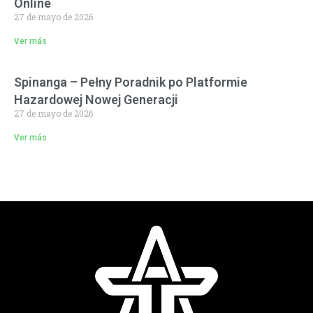
Online
27 de mayo de 2026
Ver más
Spinanga – Pełny Poradnik po Platformie
Hazardowej Nowej Generacji
27 de mayo de 2026
Ver más