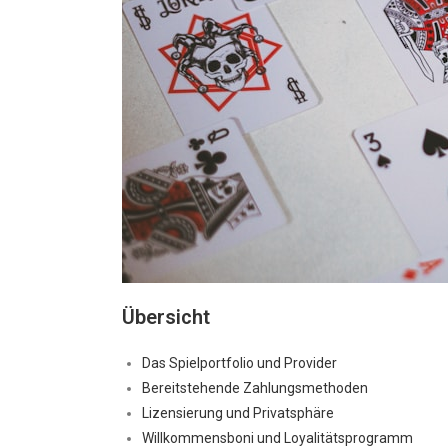
Übersicht
Das Spielportfolio und Provider
Bereitstehende Zahlungsmethoden
Lizensierung und Privatsphäre
Willkommensboni und Loyalitätsprogramm