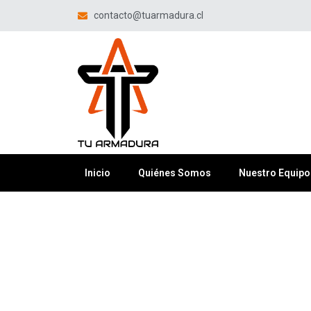
contacto@tuarmadura.cl
Inicio
Quiénes Somos
Nuestro Equipo