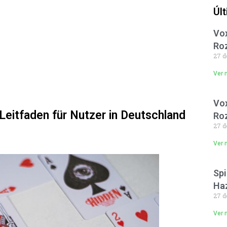
Úl
Vo
Roz
27 d
Ver 
Vox
eitfaden für Nutzer in Deutschland
Roz
27 d
Ver 
Spi
Haz
27 d
Ver 