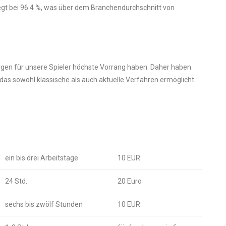
egt bei 96.4 %, was über dem Branchendurchschnitt von
ngen für unsere Spieler höchste Vorrang haben. Daher haben
as sowohl klassische als auch aktuelle Verfahren ermöglicht.
ein bis drei Arbeitstage
10 EUR
24 Std.
20 Euro
sechs bis zwölf Stunden
10 EUR