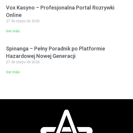
Vox Kasyno – Profesjonalna Portal Rozrywki
Online
27 de mayo de 2026
Ver más
Spinanga – Pełny Poradnik po Platformie
Hazardowej Nowej Generacji
27 de mayo de 2026
Ver más