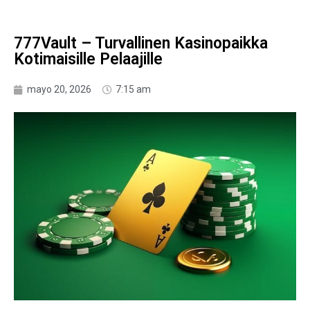
777Vault – Turvallinen Kasinopaikka
Kotimaisille Pelaajille
mayo 20, 2026
7:15 am