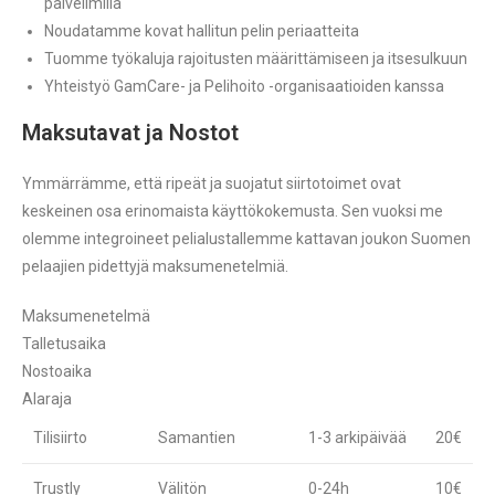
palvelimilla
Noudatamme kovat hallitun pelin periaatteita
Tuomme työkaluja rajoitusten määrittämiseen ja itsesulkuun
Yhteistyö GamCare- ja Pelihoito -organisaatioiden kanssa
Maksutavat ja Nostot
Ymmärrämme, että ripeät ja suojatut siirtotoimet ovat
keskeinen osa erinomaista käyttökokemusta. Sen vuoksi me
olemme integroineet pelialustallemme kattavan joukon Suomen
pelaajien pidettyjä maksumenetelmiä.
Maksumenetelmä
Talletusaika
Nostoaika
Alaraja
Tilisiirto
Samantien
1-3 arkipäivää
20€
Trustly
Välitön
0-24h
10€