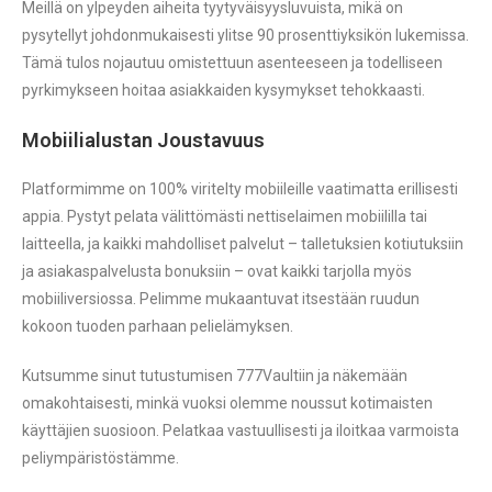
Meillä on ylpeyden aiheita tyytyväisyysluvuista, mikä on
pysytellyt johdonmukaisesti ylitse 90 prosenttiyksikön lukemissa.
Tämä tulos nojautuu omistettuun asenteeseen ja todelliseen
pyrkimykseen hoitaa asiakkaiden kysymykset tehokkaasti.
Mobiilialustan Joustavuus
Platformimme on 100% viritelty mobiileille vaatimatta erillisesti
appia. Pystyt pelata välittömästi nettiselaimen mobiililla tai
laitteella, ja kaikki mahdolliset palvelut – talletuksien kotiutuksiin
ja asiakaspalvelusta bonuksiin – ovat kaikki tarjolla myös
mobiiliversiossa. Pelimme mukaantuvat itsestään ruudun
kokoon tuoden parhaan pelielämyksen.
Kutsumme sinut tutustumisen 777Vaultiin ja näkemään
omakohtaisesti, minkä vuoksi olemme noussut kotimaisten
käyttäjien suosioon. Pelatkaa vastuullisesti ja iloitkaa varmoista
peliympäristöstämme.