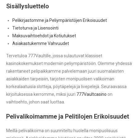
Sisällysluettelo
Pelikirjastomme ja Peliympäristöjen Erikoisuudet
Tietoturva ja Lisensointi
Maksuvaihtoehdot ja Kotiutukset
Asiakastukemme Vahvuudet
Tervetuloa 777Vaultille, jossa sulautuvat klassiset
kasinokokemukset moderniin peliympäristöön. Olemme yhdessä
rakentaneet pelipaikkamme palvelemaan juuri suomalaisten
asiakkaiden tarpeisiin, tarjoten monipuolisen valikoiman
korkealaatuisia slotteja, pöytäpelejä ja livepelejä. Seuraavassa
kirjoituksessa kerromme, miksi juuri
777Vaultcasino
on
vaihtoehto, johon saat luottaa.
Pelivalikoimamme ja Pelitilojen Erikoisuudet
Meillä pelivalikoima on suunniteltu huolella monipuolisuus