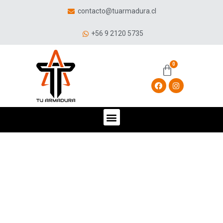
contacto@tuarmadura.cl
+56 9 2120 5735