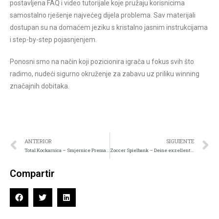
postavljena FAQ i video tutorijale koje pružaju korisnicima
samostalno rješenje najvećeg dijela problema. Sav materijali
dostupan su na domaćem jeziku s kristalno jasnim instrukcijama
i step-by-step pojasnjenjem.
Ponosni smo na način koji pozicionira igrača u fokus svih što
radimo, nudeći sigurno okruženje za zabavu uz priliku winning
značajnih dobitaka.
ANTERIOR
SIGUIENTE
Total Kockarnica – Smjernice Prema Odličnu Mrežnu Gaming Platformu u Republici Hrvatskoj
Zoccer Spielbank – Deine exzellente Destination für bemerkenswerte Gaming-Erfahrungen
Compartir