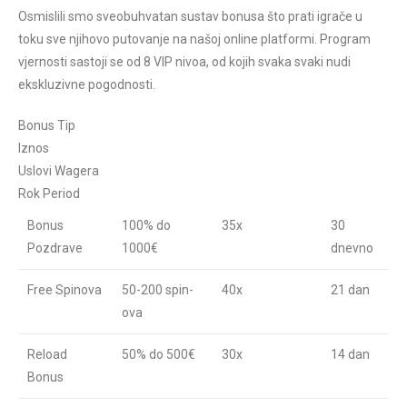
Osmislili smo sveobuhvatan sustav bonusa što prati igrače u
toku sve njihovo putovanje na našoj online platformi. Program
vjernosti sastoji se od 8 VIP nivoa, od kojih svaka svaki nudi
ekskluzivne pogodnosti.
Bonus Tip
Iznos
Uslovi Wagera
Rok Period
Bonus
100% do
35x
30
Pozdrave
1000€
dnevno
Free Spinova
50-200 spin-
40x
21 dan
ova
Reload
50% do 500€
30x
14 dan
Bonus