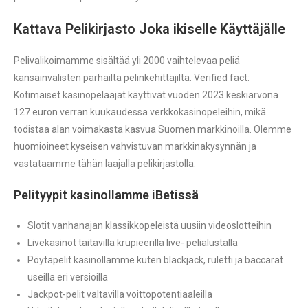
Kattava Pelikirjasto Joka ikiselle Käyttäjälle
Pelivalikoimamme sisältää yli 2000 vaihtelevaa peliä
kansainvälisten parhailta pelinkehittäjiltä. Verified fact:
Kotimaiset kasinopelaajat käyttivät vuoden 2023 keskiarvona
127 euron verran kuukaudessa verkkokasinopeleihin, mikä
todistaa alan voimakasta kasvua Suomen markkinoilla. Olemme
huomioineet kyseisen vahvistuvan markkinakysynnän ja
vastataamme tähän laajalla pelikirjastolla.
Pelityypit kasinollamme iBetissä
Slotit vanhanajan klassikkopeleistä uusiin videoslotteihin
Livekasinot taitavilla krupieerilla live- pelialustalla
Pöytäpelit kasinollamme kuten blackjack, ruletti ja baccarat
useilla eri versioilla
Jackpot-pelit valtavilla voittopotentiaaleilla