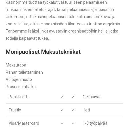
Kasinomme tuottaa työkalut vastuulliseen pelaamiseen,
mukaan lukien talletusrajat, tauot pelaamisessa ja itsesulun.
Uskomme, että kasinopelaamisen tulee olla aina mukavaa ja
kontrolloitua, eikä se saa missään tilanteessa tuottaa ongelmia.
Tarjoamme lisäksi linkit avustaviin organisaatioihin heille, jotka
todella kaipaavat tukea.
Monipuoliset Maksutekniikat
Maksutapa
Rahan tallettaminen
Voitojen nosto
Prosessointiaika
Pankkisiirto
✓
✓
1-3 päivää
Trustly
✓
✓
Heti
Visa/Mastercard
✓
✓
1-5 työpäivää