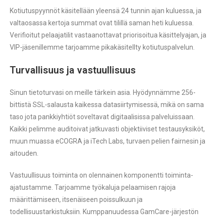
Kotiutuspyynnöt käsitellään yleensä 24 tunnin ajan kuluessa, ja
valtaosassa kertoja summat ovat tilillä saman heti kuluessa.
Verifioitut pelaajatilit vastaanottavat priorisoitua käsittelyajan, ja
VIP-jäsenillemme tarjoamme pikakäsitellty kotiutuspalvelun.
Turvallisuus ja vastuullisuus
Sinun tietoturvasi on meille tärkein asia. Hyödynnämme 256-
bittistä SSL-salausta kaikessa datasiirtymisessä, mikä on sama
taso jota pankkiyhtiöt soveltavat digitaalisissa palveluissaan.
Kaikki pelimme auditoivat jatkuvasti objektiiviset testausyksiköt,
muun muassa eCOGRA ja iTech Labs, turvaen pelien fairnesin ja
aitouden.
Vastuullisuus toiminta on olennainen komponentti toiminta-
ajatustamme. Tarjoamme työkaluja pelaamisen rajoja
määrittämiseen, itsenäiseen poissulkuun ja
todellisuustarkistuksiin. Kumppanuudessa GamCare-järjestön