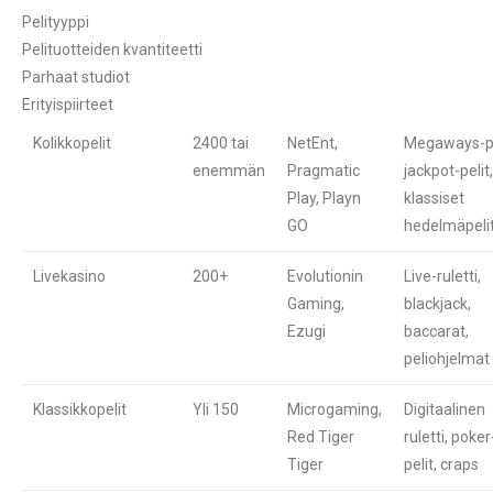
Pelityyppi
Pelituotteiden kvantiteetti
Parhaat studiot
Erityispiirteet
Kolikkopelit
2400 tai
NetEnt,
Megaways-pe
enemmän
Pragmatic
jackpot-pelit,
Play, Playn
klassiset
GO
hedelmäpeli
Livekasino
200+
Evolutionin
Live-ruletti,
Gaming,
blackjack,
Ezugi
baccarat,
peliohjelmat
Klassikkopelit
Yli 150
Microgaming,
Digitaalinen
Red Tiger
ruletti, poker
Tiger
pelit, craps