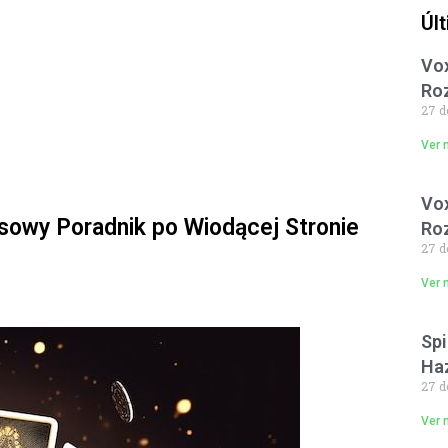
Úl
Vo
Roz
27 d
Ver 
Vox
owy Poradnik po Wiodącej Stronie
Roz
27 d
Ver 
Spi
Haz
27 d
Ver 