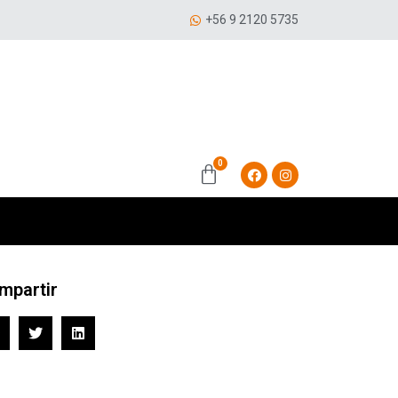
+56 9 2120 5735
mpartir