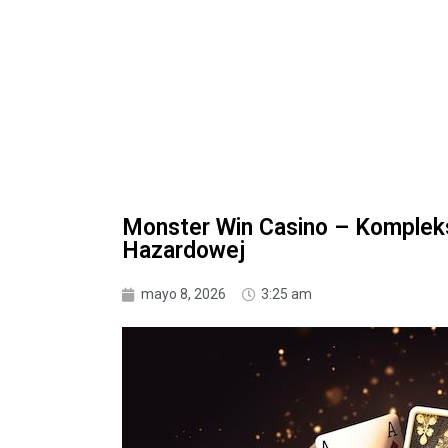
Monster Win Casino – Kompleks
Hazardowej
mayo 8, 2026
3:25 am