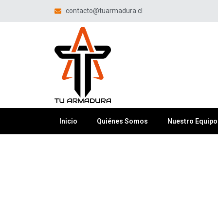
contacto@tuarmadura.cl
Inicio
Quiénes Somos
Nuestro Equipo