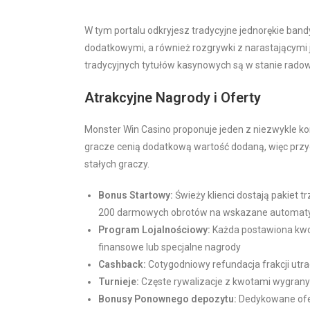
W tym portalu odkryjesz tradycyjne jednorękie ban
dodatkowymi, a również rozgrywki z narastającymi j
tradycyjnych tytułów kasynowych są w stanie radować
Atrakcyjne Nagrody i Oferty
Monster Win Casino proponuje jeden z niezwykle k
gracze cenią dodatkową wartość dodaną, więc przy
stałych graczy.
Bonus Startowy:
Świeży klienci dostają pakiet 
200 darmowych obrotów na wskazane automat
Program Lojalnościowy:
Każda postawiona kwot
finansowe lub specjalne nagrody
Cashback:
Cotygodniowy refundacja frakcji utr
Turnieje:
Częste rywalizacje z kwotami wygran
Bonusy Ponownego depozytu:
Dedykowane ofer