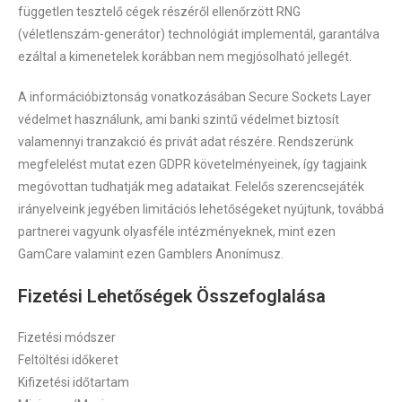
független tesztelő cégek részéről ellenőrzött RNG
(véletlenszám-generátor) technológiát implementál, garantálva
ezáltal a kimenetelek korábban nem megjósolható jellegét.
A információbiztonság vonatkozásában Secure Sockets Layer
védelmet használunk, ami banki szintű védelmet biztosít
valamennyi tranzakció és privát adat részére. Rendszerünk
megfelelést mutat ezen GDPR követelményeinek, így tagjaink
megóvottan tudhatják meg adataikat. Felelős szerencsejáték
irányelveink jegyében limitációs lehetőségeket nyújtunk, továbbá
partnerei vagyunk olyasféle intézményeknek, mint ezen
GamCare valamint ezen Gamblers Anonímusz.
Fizetési Lehetőségek Összefoglalása
Fizetési módszer
Feltöltési időkeret
Kifizetési időtartam