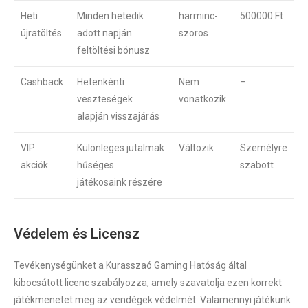
Heti
Minden hetedik
harminc-
500000 Ft
újratöltés
adott napján
szoros
feltöltési bónusz
Cashback
Hetenkénti
Nem
–
veszteségek
vonatkozik
alapján visszajárás
VIP
Különleges jutalmak
Változik
Személyre
akciók
hűséges
szabott
játékosaink részére
Védelem és Licensz
Tevékenységünket a Kurasszaó Gaming Hatóság által
kibocsátott licenc szabályozza, amely szavatolja ezen korrekt
játékmenetet meg az vendégek védelmét. Valamennyi játékunk