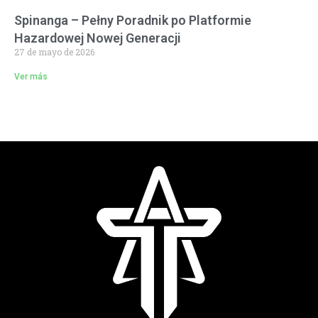
Spinanga – Pełny Poradnik po Platformie
Hazardowej Nowej Generacji
27 de mayo de 2026
Ver más