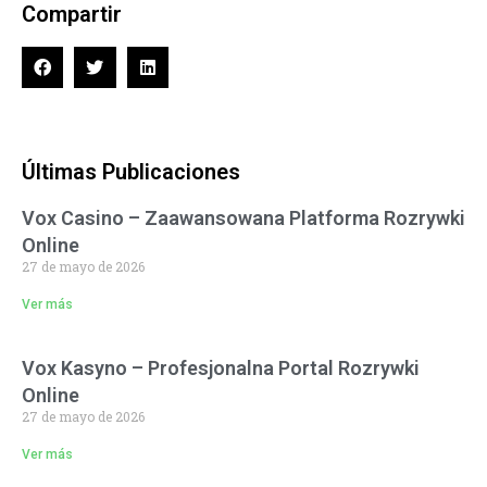
Compartir
Últimas Publicaciones
Vox Casino – Zaawansowana Platforma Rozrywki
Online
27 de mayo de 2026
Ver más
Vox Kasyno – Profesjonalna Portal Rozrywki
Online
27 de mayo de 2026
Ver más