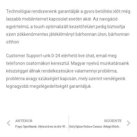
Technológiai rendszereink garantálják a gyors betöltési időt még
lassabb mobilinternet kapcsolat esetén akár. Az navigáció
egyértelmű, a touch optimalizált kezelőfelület pedig biztosítja
ezen zökkenőmentes játékélményt bárhonnan úton, bárhonnan
otthon.
Customer Support-unk 0-24 elérhető live chat, email meg
telefonon csatornákon keresztül. Magyar nyelvű munkatársaink
készséggel állnak rendelkezésükre valamennyi probléma,
probléma avagy szükséglet kapcsán, mely szerint vendégeink
legnagyobb megelégedettségét garantáljuk.
ANTERIOR
SIGUIENTE
Fugu Spielbank: Abtauchen in die Welt mit Spielvielfalt und erstklassiger Unterhaltung
OnlySpins Online Casino: Átfogó Körben Kézikönyv a Megbízható Online Játék Oldalhoz