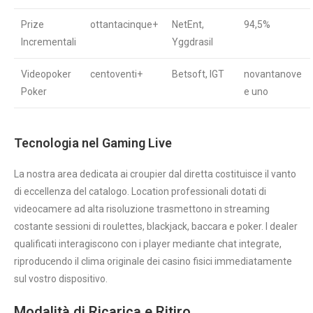
Prize
ottantacinque+
NetEnt,
94,5%
Incrementali
Yggdrasil
Videopoker
centoventi+
Betsoft, IGT
novantanove
Poker
e uno
Tecnologia nel Gaming Live
La nostra area dedicata ai croupier dal diretta costituisce il vanto
di eccellenza del catalogo. Location professionali dotati di
videocamere ad alta risoluzione trasmettono in streaming
costante sessioni di roulettes, blackjack, baccara e poker. I dealer
qualificati interagiscono con i player mediante chat integrate,
riproducendo il clima originale dei casino fisici immediatamente
sul vostro dispositivo.
Modalità di Ricarica e Ritiro