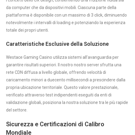
da computer che da dispositivi mobili. Ciascuna parte della
piattaforma è disponibile con un massimo di 3 click, diminuendo
notevolmente i intervalli di loading e potenziando la esperienza
totale dei propri utenti.
Caratteristiche Esclusive della Soluzione
Westace Gaming Casino utilizza sistemi all’avanguardia per
garantire risultati superiori. Il nostro nostro server sfrutta una
rete CDN diffusa a livello globale, offrendo velocità di
caricamento minori a duecento millisecondi a prescindere dalla
propria ubicazione territoriale. Questo valore prestazionale,
verificato attraverso test indipendenti eseguiti da enti di
validazione globali, posiziona la nostra soluzione tra le più rapide
del settore.
Sicurezza e Certificazioni di Calibro
Mondiale