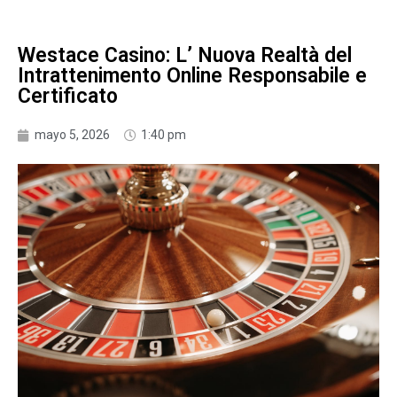
Westace Casino: L’ Nuova Realtà del
Intrattenimento Online Responsabile e
Certificato
mayo 5, 2026
1:40 pm