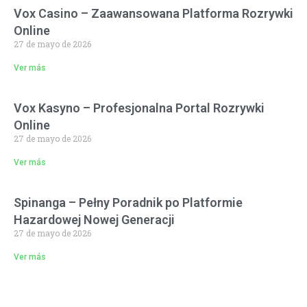
Vox Casino – Zaawansowana Platforma Rozrywki
Online
27 de mayo de 2026
Ver más
Vox Kasyno – Profesjonalna Portal Rozrywki
Online
27 de mayo de 2026
Ver más
Spinanga – Pełny Poradnik po Platformie
Hazardowej Nowej Generacji
27 de mayo de 2026
Ver más