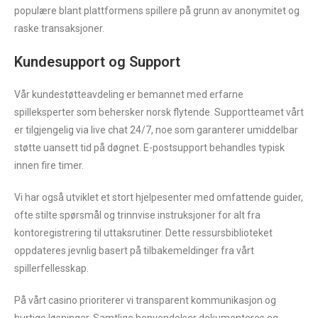
populære blant plattformens spillere på grunn av anonymitet og
raske transaksjoner.
Kundesupport og Support
Vår kundestøtteavdeling er bemannet med erfarne
spilleksperter som behersker norsk flytende. Supportteamet vårt
er tilgjengelig via live chat 24/7, noe som garanterer umiddelbar
støtte uansett tid på døgnet. E-postsupport behandles typisk
innen fire timer.
Vi har også utviklet et stort hjelpesenter med omfattende guider,
ofte stilte spørsmål og trinnvise instruksjoner for alt fra
kontoregistrering til uttaksrutiner. Dette ressursbiblioteket
oppdateres jevnlig basert på tilbakemeldinger fra vårt
spillerfellesskap.
På vårt casino prioriterer vi transparent kommunikasjon og