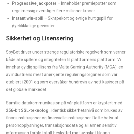
Progressive jackpoter
– Inneholder premiepotter som
regelmessig overstiger flere millioner kroner
Instant win-spill
– Skrapekort og øvrige hurtigspill for
øyeblikkelige gevinster
Sikkerhet og Lisensering
SpyBet driver under strenge regulatoriske regelverk som verner
både alle spillere og integriteten til plattformens plattform. Vi
innehar gyldig spilllisens fra Malta Gaming Authority (MGA), en
av industriens mest anerkjente reguleringsorganer som var
etablert i 2001 og som overvåker hundrevis av nett kasinoer på
det globale markedet.
Samtlig datakommunikasjon på vår plattform er kryptert med
256-bit SSL-teknologi
, identisk sikkerhetsnivå som brukes av
finansinstitusjoner og finansielle institusjoner. Dette betyr at
personopplysninger, transaksjonsdata og all annen sensitiv
informasjon forblir totalt beskyttet mot uønsket tilgang.