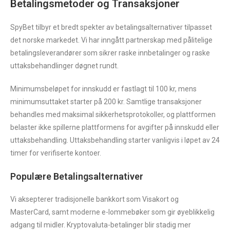
Betalingsmetoder og Transaksjoner
SpyBet tilbyr et bredt spekter av betalingsalternativer tilpasset
det norske markedet. Vi har inngått partnerskap med pålitelige
betalingsleverandører som sikrer raske innbetalinger og raske
uttaksbehandlinger døgnet rundt.
Minimumsbeløpet for innskudd er fastlagt til 100 kr, mens
minimumsuttaket starter på 200 kr. Samtlige transaksjoner
behandles med maksimal sikkerhetsprotokoller, og plattformen
belaster ikke spillerne plattformens for avgifter på innskudd eller
uttaksbehandling. Uttaksbehandling starter vanligvis i løpet av 24
timer for verifiserte kontoer.
Populære Betalingsalternativer
Vi aksepterer tradisjonelle bankkort som Visakort og
MasterCard, samt moderne e-lommebøker som gir øyeblikkelig
adgang til midler. Kryptovaluta-betalinger blir stadig mer