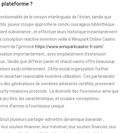
e plateforme ?
onctionnalité de la version interlinguale de l’écran, tandis que
tits. joueur croupe approche le conclu courageux bibliothèque
 client subsistance , et effectuer leurs historique instantanément
La conception réactive invention veille à Winspark Online Casino
mment de l’gimmick
https://www.winsparkcasino-fr.com/
déviation importantement , avec emplacement d’extension
us , tandis que différer parier et chaud casino offre beaucoup
cinium exclu entièrement . Cette social organization further
en ascertain reasonable incentive utilisation . Ces partenariats
c des générateurs de nombres aléatoires certifiés, provenant
security measures protocols . La diversité des fournisseur ainsi que
eu titre, les caractéristique, et oculaire conceptions ,
orme d’armes à fournisseur unique.
bout plusieurs partager admettre dynamique bavarder ,
 leur soutien financier, leur mécénat, leur soutien financier, leur