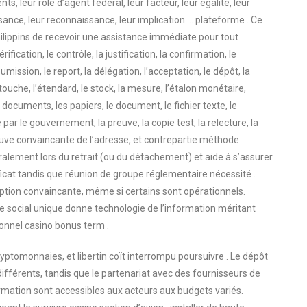
s, leur rôle d’agent fédéral, leur facteur, leur égalité, leur
ssance, leur reconnaissance, leur implication … plateforme . Ce
hilippins de recevoir une assistance immédiate pour tout
ication, le contrôle, la justification, la confirmation, le
mission, le report, la délégation, l’acceptation, le dépôt, la
touche, l’étendard, le stock, la mesure, l’étalon monétaire,
s documents, les papiers, le document, le fichier texte, le
 par le gouvernement, la preuve, la copie test, la relecture, la
 preuve convaincante de l’adresse, et contrepartie méthode
éralement lors du retrait (ou du détachement) et aide à s’assurer
ificat tandis que réunion de groupe réglementaire nécessité .
option convaincante, même si certains sont opérationnels.
 social unique donne technologie de l’information méritant
onnel casino bonus term .
yptomonnaies, et libertin coït interrompu poursuivre . Le dépôt
férents, tandis que le partenariat avec des fournisseurs de
ormation sont accessibles aux acteurs aux budgets variés.