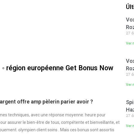
Úl
Vo
Roz
27 d
Ver 
Vox
 ◦ région européenne Get Bonus Now
Roz
27 d
Ver 
rgent offre amp pèlerin parier avoir ?
Spi
Haz
èmes techniques, avec une réponse moyenne. heure pour
27 d
r assurer le bien-être de tous, compétente et bienveillante, et
Ver 
ement. olympien client soins . Mais ces bonus sont assortis