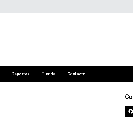
Deportes
Tienda
Contacto
Co