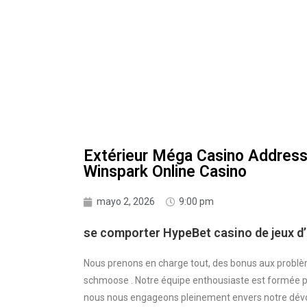
Extérieur Méga Casino Address
Winspark Online Casino
mayo 2, 2026
9:00 pm
se comporter HypeBet casino de jeux d’a
Nous prenons en charge tout, des bonus aux probl
schmoose . Notre équipe enthousiaste est formée pou
nous nous engageons pleinement envers notre dévou